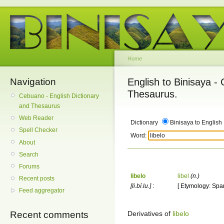
Home
Navigation
English to Binisaya -
Thesaurus.
Cebuano - English Dictionary
and Thesaurus
Web Reader
Dictionary
Binisaya to English
Spell Checker
Word:
About
Search
Forums
libelo
libel
(n.)
Recent posts
[li.bí.lu.]
:
[ Etymology: Spani
Feed aggregator
Derivatives of
libelo
Recent comments