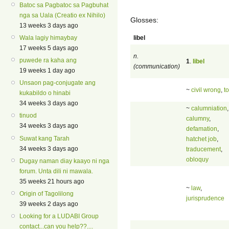
Batoc sa Pagbatoc sa Pagbuhat
nga sa Uala (Creatio ex Nihilo)
Glosses:
13 weeks 3 days ago
libel
Wala lagiy himaybay
17 weeks 5 days ago
n.
puwede ra kaha ang
1
.
libel
(communication)
19 weeks 1 day ago
Unsaon pag-conjugate ang
~
civil wrong
,
to
kukabildo o hinabi
34 weeks 3 days ago
~
calumniation
,
tinuod
calumny
,
34 weeks 3 days ago
defamation
,
Suwat kang Tarah
hatchet job
,
34 weeks 3 days ago
traducement
,
obloquy
Dugay naman diay kaayo ni nga
forum. Unta dili ni mawala.
35 weeks 21 hours ago
~
law
,
Origin of Tagolilong
jurisprudence
39 weeks 2 days ago
Looking for a LUDABI Group
contact...can you help??....