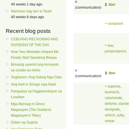
n.
40 weeks 1 day ago
2
.
libel
(communication)
Naminyo nag lain si Tarah
40 weeks 6 days ago
~
complaint
Recent blog posts
CEBUANO RECKONING AND
DIVISIONS OF THE DAY.
~
law
,
jurisprudence
How Two Websites Helped Me
Finally Start Speaking Bisaya
Binuang uyamot ang konsepto
v.
sa creatio ex nihilo
3
.
libel
(communication)
Sugilanon: Ang Hakog Nga Datu
Ang Awit ni Sinogo nga Alaot
~
asperse
,
Pangadye sa Pagpbendisyon sa
besmirch
,
Lusokan
calumniate
,
defame
,
slande
Mga Bansag ni Ginoo
denigrate
,
Magwayen (The Goddess
smirch
,
sully
,
Magwayen's Titles)
smear
Dalan ug Gugma