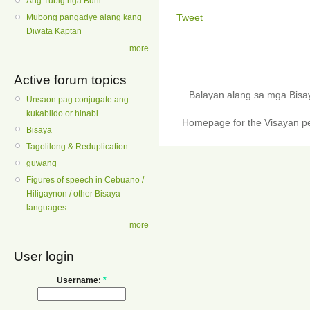
Ang Tubig nga Buhi
Tweet
Mubong pangadye alang kang
Diwata Kaptan
more
Active forum topics
Balayan alang sa mga Bis
Unsaon pag conjugate ang
kukabildo or hinabi
Homepage for the Visayan pe
Bisaya
Tagolilong & Reduplication
guwang
Figures of speech in Cebuano /
Hiligaynon / other Bisaya
languages
more
User login
Username:
*