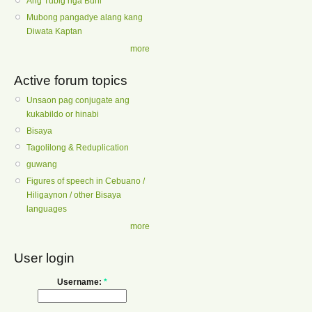
Ang Tubig nga Buhi
Mubong pangadye alang kang
Diwata Kaptan
more
Active forum topics
Unsaon pag conjugate ang
kukabildo or hinabi
Bisaya
Tagolilong & Reduplication
guwang
Figures of speech in Cebuano /
Hiligaynon / other Bisaya
languages
more
User login
Username:
*