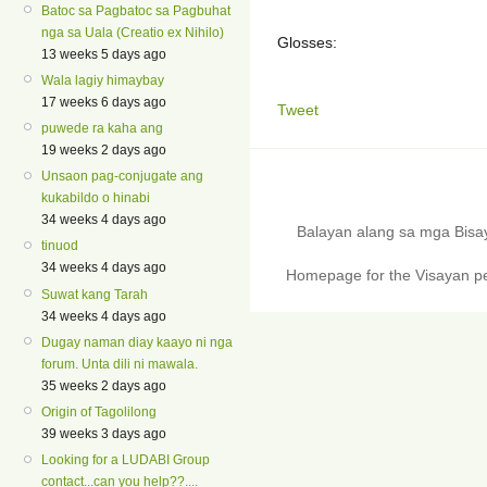
Batoc sa Pagbatoc sa Pagbuhat
nga sa Uala (Creatio ex Nihilo)
Glosses:
13 weeks 5 days ago
Wala lagiy himaybay
17 weeks 6 days ago
Tweet
puwede ra kaha ang
19 weeks 2 days ago
Unsaon pag-conjugate ang
kukabildo o hinabi
34 weeks 4 days ago
Balayan alang sa mga Bis
tinuod
34 weeks 4 days ago
Homepage for the Visayan pe
Suwat kang Tarah
34 weeks 4 days ago
Dugay naman diay kaayo ni nga
forum. Unta dili ni mawala.
35 weeks 2 days ago
Origin of Tagolilong
39 weeks 3 days ago
Looking for a LUDABI Group
contact...can you help??....