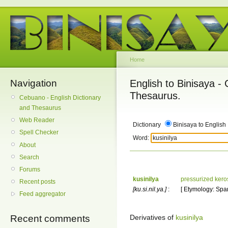
Home
Navigation
English to Binisaya -
Thesaurus.
Cebuano - English Dictionary
and Thesaurus
Web Reader
Dictionary
Binisaya to English
Spell Checker
Word:
About
Search
Forums
kusinilya
pressurized kero
Recent posts
[ku.si.nil.ya.]
:
[ Etymology: Span
Feed aggregator
Derivatives of
kusinilya
Recent comments