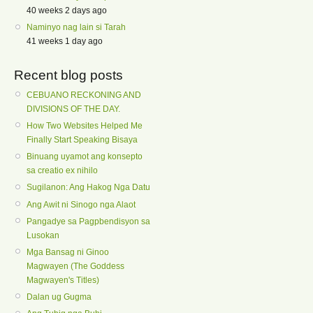
40 weeks 2 days ago
Naminyo nag lain si Tarah
41 weeks 1 day ago
Recent blog posts
CEBUANO RECKONING AND
DIVISIONS OF THE DAY.
How Two Websites Helped Me
Finally Start Speaking Bisaya
Binuang uyamot ang konsepto
sa creatio ex nihilo
Sugilanon: Ang Hakog Nga Datu
Ang Awit ni Sinogo nga Alaot
Pangadye sa Pagpbendisyon sa
Lusokan
Mga Bansag ni Ginoo
Magwayen (The Goddess
Magwayen's Titles)
Dalan ug Gugma