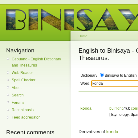
Home
Navigation
English to Binisaya -
Thesaurus.
Cebuano - English Dictionary
and Thesaurus
Web Reader
Dictionary
Binisaya to English
Spell Checker
Word:
About
Search
Forums
korida
:
bullfight
(n.)
;
corr
Recent posts
[ Etymology: Spani
Feed aggregator
Derivatives of
korida
Recent comments