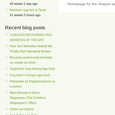
Homepage for the Visayan pe
40 weeks 1 day ago
Naminyo nag lain si Tarah
41 weeks 5 hours ago
Recent blog posts
CEBUANO RECKONING AND
DIVISIONS OF THE DAY.
How Two Websites Helped Me
Finally Start Speaking Bisaya
Binuang uyamot ang konsepto
sa creatio ex nihilo
Sugilanon: Ang Hakog Nga Datu
Ang Awit ni Sinogo nga Alaot
Pangadye sa Pagpbendisyon sa
Lusokan
Mga Bansag ni Ginoo
Magwayen (The Goddess
Magwayen's Titles)
Dalan ug Gugma