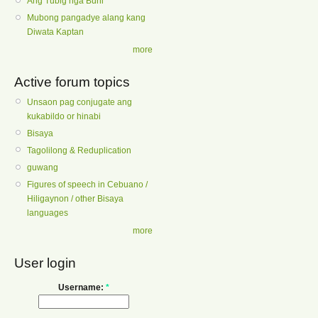
Ang Tubig nga Buhi
Mubong pangadye alang kang
Diwata Kaptan
more
Active forum topics
Unsaon pag conjugate ang
kukabildo or hinabi
Bisaya
Tagolilong & Reduplication
guwang
Figures of speech in Cebuano /
Hiligaynon / other Bisaya
languages
more
User login
Username:
*