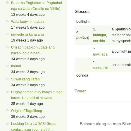
Batoc sa Pagbatoc sa Pagbuhat
nga sa Uala (Creatio ex Nihilo)
Glosses:
13 weeks 4 days ago
bullfight
Wala lagiy himaybay
17 weeks 5 days ago
1
.
a Spanish o
n.
puwede ra kaha ang
bullfight
,
matador bait
(artifact)
19 weeks 1 day ago
corrida
many specta
Unsaon pag-conjugate ang
~
a bullfight i
kukabildo o hinabi
novillada
34 weeks 3 days ago
~
an elaborate
tinuod
spectacle
34 weeks 3 days ago
corrida
Suwat kang Tarah
34 weeks 3 days ago
Tweet
Dugay naman diay kaayo ni nga
forum. Unta dili ni mawala.
35 weeks 1 day ago
Origin of Tagolilong
39 weeks 2 days ago
Balayan alang sa mga Bis
Looking for a LUDABI Group
contact...can you help??....