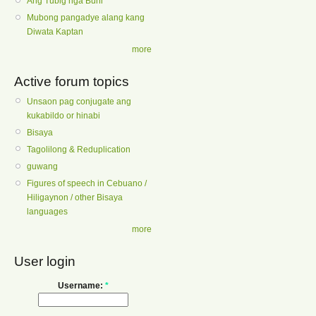
Ang Tubig nga Buhi
Mubong pangadye alang kang
Diwata Kaptan
more
Active forum topics
Unsaon pag conjugate ang
kukabildo or hinabi
Bisaya
Tagolilong & Reduplication
guwang
Figures of speech in Cebuano /
Hiligaynon / other Bisaya
languages
more
User login
Username:
*