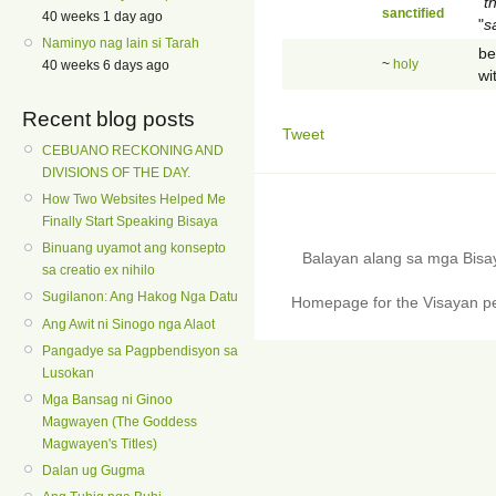
"
t
sanctified
40 weeks 1 day ago
"
s
Naminyo nag lain si Tarah
be
~
holy
40 weeks 6 days ago
wi
Recent blog posts
Tweet
CEBUANO RECKONING AND
DIVISIONS OF THE DAY.
How Two Websites Helped Me
Finally Start Speaking Bisaya
Binuang uyamot ang konsepto
Balayan alang sa mga Bis
sa creatio ex nihilo
Sugilanon: Ang Hakog Nga Datu
Homepage for the Visayan pe
Ang Awit ni Sinogo nga Alaot
Pangadye sa Pagpbendisyon sa
Lusokan
Mga Bansag ni Ginoo
Magwayen (The Goddess
Magwayen's Titles)
Dalan ug Gugma