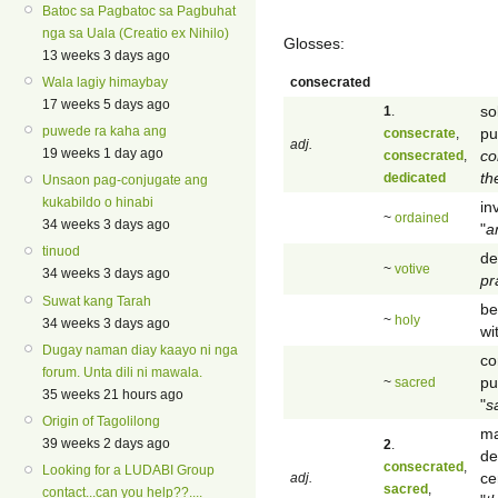
Batoc sa Pagbatoc sa Pagbuhat
nga sa Uala (Creatio ex Nihilo)
Glosses:
13 weeks 3 days ago
consecrated
Wala lagiy himaybay
17 weeks 5 days ago
so
1
.
puwede ra kaha ang
pu
consecrate
,
adj.
19 weeks 1 day ago
co
consecrated
,
th
dedicated
Unsaon pag-conjugate ang
kukabildo o hinabi
in
~
ordained
34 weeks 3 days ago
"
a
tinuod
de
~
votive
34 weeks 3 days ago
pr
Suwat kang Tarah
be
~
holy
34 weeks 3 days ago
wi
Dugay naman diay kaayo ni nga
co
forum. Unta dili ni mawala.
pu
~
sacred
35 weeks 21 hours ago
"
s
Origin of Tagolilong
ma
39 weeks 2 days ago
2
.
de
consecrated
,
Looking for a LUDABI Group
ce
adj.
sacred
,
contact...can you help??....