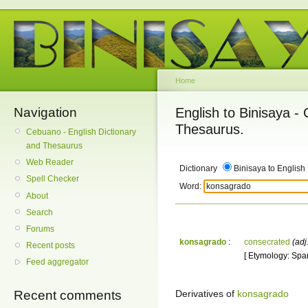
Home
Navigation
English to Binisaya -
Thesaurus.
Cebuano - English Dictionary
and Thesaurus
Web Reader
Dictionary
Binisaya to English
Spell Checker
Word:
About
Search
Forums
konsagrado
:
consecrated
(adj
Recent posts
[ Etymology: Spa
Feed aggregator
Derivatives of
konsagrado
Recent comments