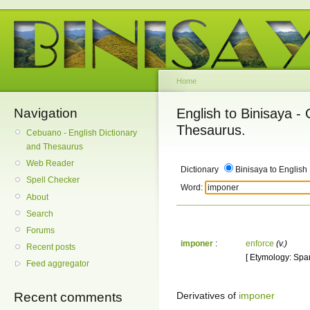
Home
Navigation
English to Binisaya -
Thesaurus.
Cebuano - English Dictionary
and Thesaurus
Web Reader
Dictionary
Binisaya to English
Spell Checker
Word:
About
Search
Forums
imponer
:
enforce
(v.)
Recent posts
[ Etymology: Spa
Feed aggregator
Derivatives of
imponer
Recent comments