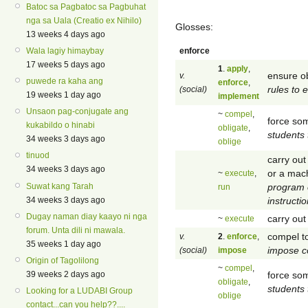
Batoc sa Pagbatoc sa Pagbuhat
nga sa Uala (Creatio ex Nihilo)
Glosses:
13 weeks 4 days ago
enforce
Wala lagiy himaybay
17 weeks 5 days ago
1
.
apply
,
ensure ob
v.
puwede ra kaha ang
enforce
,
rules to 
(social)
19 weeks 1 day ago
implement
Unsaon pag-conjugate ang
~
compel
,
force so
kukabildo o hinabi
obligate
,
students t
34 weeks 3 days ago
oblige
tinuod
carry ou
34 weeks 3 days ago
or a mach
~
execute
,
program 
Suwat kang Tarah
run
instructi
34 weeks 3 days ago
Dugay naman diay kaayo ni nga
carry out 
~
execute
forum. Unta dili ni mawala.
compel to
v.
2
.
enforce
,
35 weeks 1 day ago
impose c
(social)
impose
Origin of Tagolilong
~
compel
,
force so
39 weeks 2 days ago
obligate
,
students t
Looking for a LUDABI Group
oblige
contact...can you help??....