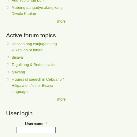
Ang Tubig nga Buhi
Mubong pangadye alang kang
Diwata Kaptan
more
Active forum topics
Unsaon pag conjugate ang
kukabildo or hinabi
Bisaya
Tagolilong & Reduplication
guwang
Figures of speech in Cebuano /
Hiligaynon / other Bisaya
languages
more
User login
Username:
*