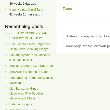
40 weeks 1 day ago
Tweet
Naminyo nag lain si Tarah
41 weeks 11 hours ago
Recent blog posts
CEBUANO RECKONING AND
Balayan alang sa mga Bis
DIVISIONS OF THE DAY.
How Two Websites Helped Me
Homepage for the Visayan pe
Finally Start Speaking Bisaya
Binuang uyamot ang konsepto
sa creatio ex nihilo
Sugilanon: Ang Hakog Nga Datu
Ang Awit ni Sinogo nga Alaot
Pangadye sa Pagpbendisyon sa
Lusokan
Mga Bansag ni Ginoo
Magwayen (The Goddess
Magwayen's Titles)
Dalan ug Gugma