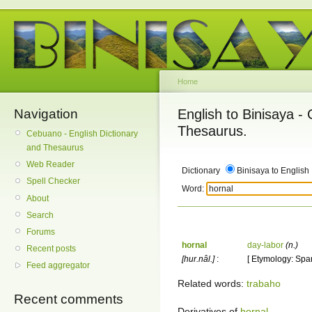
Home
Navigation
English to Binisaya -
Thesaurus.
Cebuano - English Dictionary
and Thesaurus
Web Reader
Dictionary
Binisaya to English
Spell Checker
Word:
About
Search
Forums
hornal
day-labor
(n.)
Recent posts
[hur.nâl.]
:
[ Etymology: Span
Feed aggregator
Related words:
trabaho
Recent comments
Derivatives of
hornal