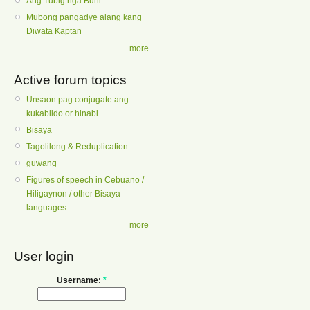
Ang Tubig nga Buhi
Mubong pangadye alang kang
Diwata Kaptan
more
Active forum topics
Unsaon pag conjugate ang
kukabildo or hinabi
Bisaya
Tagolilong & Reduplication
guwang
Figures of speech in Cebuano /
Hiligaynon / other Bisaya
languages
more
User login
Username:
*