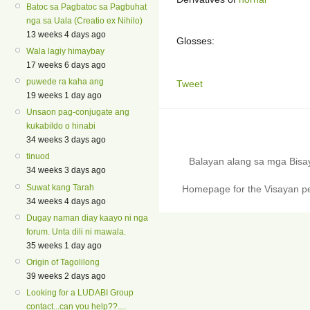
Batoc sa Pagbatoc sa Pagbuhat
nga sa Uala (Creatio ex Nihilo)
13 weeks 4 days ago
Glosses:
Wala lagiy himaybay
17 weeks 6 days ago
puwede ra kaha ang
Tweet
19 weeks 1 day ago
Unsaon pag-conjugate ang
kukabildo o hinabi
34 weeks 3 days ago
tinuod
Balayan alang sa mga Bis
34 weeks 3 days ago
Suwat kang Tarah
Homepage for the Visayan pe
34 weeks 4 days ago
Dugay naman diay kaayo ni nga
forum. Unta dili ni mawala.
35 weeks 1 day ago
Origin of Tagolilong
39 weeks 2 days ago
Looking for a LUDABI Group
contact...can you help??....