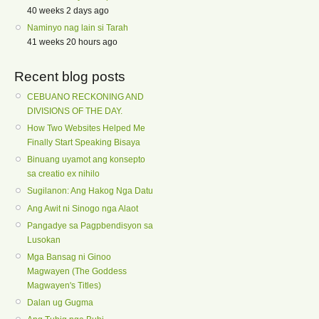
40 weeks 2 days ago
Naminyo nag lain si Tarah
41 weeks 20 hours ago
Recent blog posts
CEBUANO RECKONING AND
DIVISIONS OF THE DAY.
How Two Websites Helped Me
Finally Start Speaking Bisaya
Binuang uyamot ang konsepto
sa creatio ex nihilo
Sugilanon: Ang Hakog Nga Datu
Ang Awit ni Sinogo nga Alaot
Pangadye sa Pagpbendisyon sa
Lusokan
Mga Bansag ni Ginoo
Magwayen (The Goddess
Magwayen's Titles)
Dalan ug Gugma