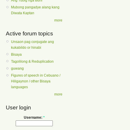
Ang Tubig nga Buhi
Mubong pangadye alang kang
Diwata Kaptan
more
Active forum topics
Unsaon pag conjugate ang
kukabildo or hinabi
Bisaya
Tagolilong & Reduplication
guwang
Figures of speech in Cebuano /
Hiligaynon / other Bisaya
languages
more
User login
Username:
*