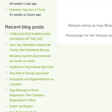
40 weeks 1 day ago
Naminyo nag lain si Tarah
41 weeks 11 hours ago
Balayan alang sa mga Bis
Recent blog posts
CEBUANO RECKONING AND
Homepage for the Visayan pe
DIVISIONS OF THE DAY.
How Two Websites Helped Me
Finally Start Speaking Bisaya
Binuang uyamot ang konsepto
sa creatio ex nihilo
Sugilanon: Ang Hakog Nga Datu
Ang Awit ni Sinogo nga Alaot
Pangadye sa Pagpbendisyon sa
Lusokan
Mga Bansag ni Ginoo
Magwayen (The Goddess
Magwayen's Titles)
Dalan ug Gugma