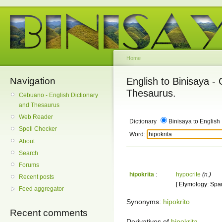
Home
Navigation
English to Binisaya -
Thesaurus.
Cebuano - English Dictionary
and Thesaurus
Web Reader
Dictionary
Binisaya to English
Spell Checker
Word:
About
Search
Forums
hipokrita
:
hypocrite
(n.)
Recent posts
[ Etymology: Span
Feed aggregator
Synonyms:
hipokrito
Recent comments
Derivatives of
hipokrita