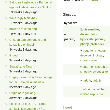
Batoc sa Pagbatoc sa Pagbuhat
nga sa Uala (Creatio ex Nihilo)
13 weeks 4 days ago
Glosses:
Wala lagiy himaybay
hypocrite
17 weeks 5 days ago
puwede ra kaha ang
1
.
dissembler
,
19 weeks 1 day ago
n.
dissimulator
,
(person)
hypocrite
,
phoney
,
Unsaon pag-conjugate ang
phony
,
pretender
kukabildo o hinabi
34 weeks 3 days ago
~
beguiler
,
cheater
,
deceiver
,
trickster
,
tinuod
cheat
,
slicker
34 weeks 3 days ago
Suwat kang Tarah
~
charmer
,
smoothie
,
34 weeks 3 days ago
smoothy
,
sweet talker
Dugay naman diay kaayo ni nga
~
tartufe
,
tartuffe
forum. Unta dili ni mawala.
35 weeks 1 day ago
~
whited sepulcher
,
Origin of Tagolilong
whited sepulchre
39 weeks 2 days ago
Looking for a LUDABI Group
Tweet
contact...can you help??....