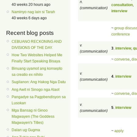
n.
40 weeks 20 hours ago
consultation
,
(communication)
interview
Naminyo nag lain si Tarah
40 weeks 6 days ago
~
group discus
Recent blog posts
conference
CEBUANO RECKONING AND
v.
DIVISIONS OF THE DAY.
3
.
interview
,
qu
(communication)
How Two Websites Helped Me
~
converse
,
dis
Finally Start Speaking Bisaya
Binuang uyamot ang konsepto
v.
sa creatio ex nihilo
4
.
interview
(communication)
Sugilanon: Ang Hakog Nga Datu
Ang Awit ni Sinogo nga Alaot
~
converse
,
dis
Pangadye sa Pagpbendisyon sa
Lusokan
v.
5
.
interview
Mga Bansag ni Ginoo
(communication)
Magwayen (The Goddess
Magwayen's Titles)
Dalan ug Gugma
~
apply