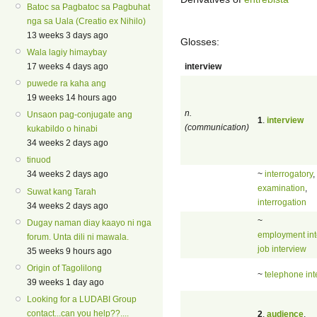
Batoc sa Pagbatoc sa Pagbuhat
nga sa Uala (Creatio ex Nihilo)
13 weeks 3 days ago
Glosses:
Wala lagiy himaybay
interview
17 weeks 4 days ago
puwede ra kaha ang
19 weeks 14 hours ago
n.
Unsaon pag-conjugate ang
1
.
interview
(communication)
kukabildo o hinabi
34 weeks 2 days ago
tinuod
~
interrogatory
,
34 weeks 2 days ago
examination
,
Suwat kang Tarah
interrogation
34 weeks 2 days ago
~
Dugay naman diay kaayo ni nga
employment int
forum. Unta dili ni mawala.
job interview
35 weeks 9 hours ago
Origin of Tagolilong
~
telephone int
39 weeks 1 day ago
Looking for a LUDABI Group
contact...can you help??....
2
.
audience
,