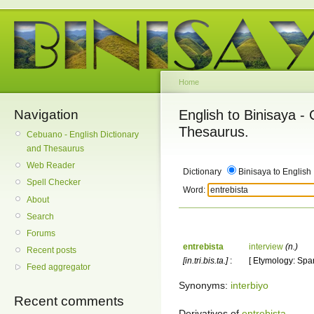
Home
Navigation
English to Binisaya -
Thesaurus.
Cebuano - English Dictionary
and Thesaurus
Web Reader
Dictionary
Binisaya to English
Spell Checker
Word:
About
Search
Forums
entrebista
interview
(n.)
Recent posts
[in.tri.bis.ta.]
:
[ Etymology: Span
Feed aggregator
Synonyms:
interbiyo
Recent comments
Derivatives of
entrebista