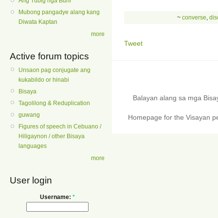
Ang Tubig nga Buhi
Mubong pangadye alang kang
~
converse
,
dis
Diwata Kaptan
more
Tweet
Active forum topics
Unsaon pag conjugate ang
kukabildo or hinabi
Bisaya
Balayan alang sa mga Bis
Tagolilong & Reduplication
guwang
Homepage for the Visayan pe
Figures of speech in Cebuano /
Hiligaynon / other Bisaya
languages
more
User login
Username:
*