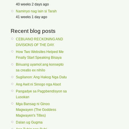
40 weeks 2 days ago
Naminyo nag lain si Tarah
41 weeks 1 day ago
Recent blog posts
CEBUANO RECKONING AND
DIVISIONS OF THE DAY.
How Two Websites Helped Me
Finally Start Speaking Bisaya
Binuang uyamot ang konsepto
sa creatio ex nihilo
Sugilanon: Ang Hakog Nga Datu
Ang Awit ni Sinogo nga Alaot
Pangadye sa Pagpbendisyon sa
Lusokan
Mga Bansag ni Ginoo
Magwayen (The Goddess
Magwayen's Titles)
Dalan ug Gugma