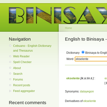
Home
Navigation
English to Binisaya
Cebuano - English Dictionary
and Thesaurus
Dictionary
Binisaya to Engl
Web Reader
Word:
Spell Checker
About
Search
ekselente
[ik.si.lin.ti.]
:
e
Forums
[
Recent posts
Feed aggregator
Synonyms:
dalayegon
Derivatives of
ekselente
Recent comments