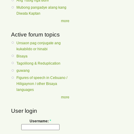
Ang Tubig nga Buhi
Mubong pangadye alang kang
Diwata Kaptan
more
Active forum topics
Unsaon pag conjugate ang
kukabildo or hinabi
Bisaya
Tagolilong & Reduplication
guwang
Figures of speech in Cebuano /
Hiligaynon / other Bisaya
languages
more
User login
Username:
*