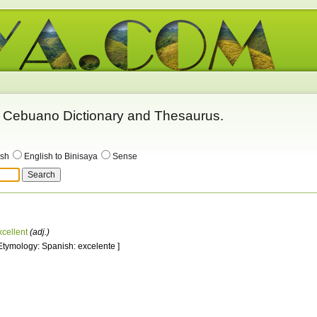
 - Cebuano Dictionary and Thesaurus.
ish
English to Binisaya
Sense
xcellent
(adj.)
 Etymology: Spanish: excelente ]