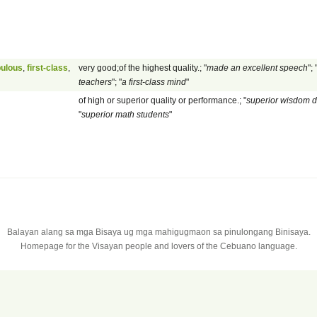
bulous
,
first-class
,
very good;of the highest quality.; "
made an excellent speech
"; 
teachers
"; "
a first-class mind
"
of high or superior quality or performance.; "
superior wisdom d
"
superior math students
"
Balayan alang sa mga Bisaya ug mga mahigugmaon sa pinulongang Binisaya.
Homepage for the Visayan people and lovers of the Cebuano language.