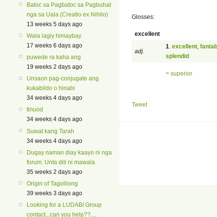
Batoc sa Pagbatoc sa Pagbuhat
nga sa Uala (Creatio ex Nihilo)
Glosses:
13 weeks 5 days ago
excellent
Wala lagiy himaybay
17 weeks 6 days ago
1
.
excellent
,
fanta
adj.
splendid
puwede ra kaha ang
19 weeks 2 days ago
~
superior
Unsaon pag-conjugate ang
kukabildo o hinabi
34 weeks 4 days ago
Tweet
tinuod
34 weeks 4 days ago
Suwat kang Tarah
34 weeks 4 days ago
Dugay naman diay kaayo ni nga
forum. Unta dili ni mawala.
35 weeks 2 days ago
Origin of Tagolilong
39 weeks 3 days ago
Looking for a LUDABI Group
contact...can you help??....