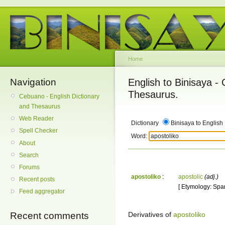
Home
Navigation
English to Binisaya -
Thesaurus.
Cebuano - English Dictionary
and Thesaurus
Web Reader
Dictionary
Binisaya to English
Spell Checker
Word:
About
Search
Forums
apostoliko
:
apostolic
(adj.)
Recent posts
[ Etymology: Span
Feed aggregator
Derivatives of
apostoliko
Recent comments