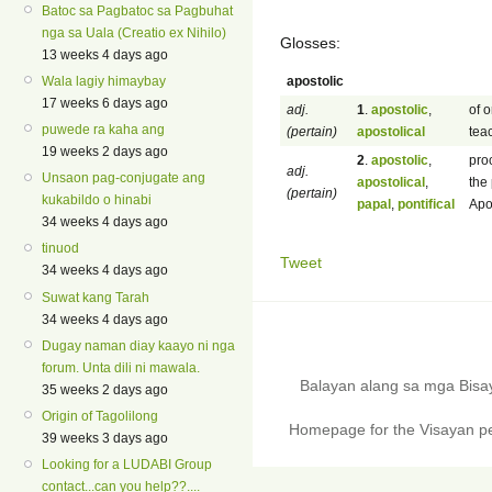
Batoc sa Pagbatoc sa Pagbuhat
nga sa Uala (Creatio ex Nihilo)
Glosses:
13 weeks 4 days ago
apostolic
Wala lagiy himaybay
17 weeks 6 days ago
adj.
1
.
apostolic
,
of o
puwede ra kaha ang
(pertain)
apostolical
tea
19 weeks 2 days ago
2
.
apostolic
,
pro
adj.
Unsaon pag-conjugate ang
apostolical
,
the
(pertain)
kukabildo o hinabi
papal
,
pontifical
Apos
34 weeks 4 days ago
tinuod
Tweet
34 weeks 4 days ago
Suwat kang Tarah
34 weeks 4 days ago
Dugay naman diay kaayo ni nga
forum. Unta dili ni mawala.
Balayan alang sa mga Bis
35 weeks 2 days ago
Origin of Tagolilong
Homepage for the Visayan pe
39 weeks 3 days ago
Looking for a LUDABI Group
contact...can you help??....