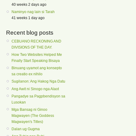
40 weeks 2 days ago
Naminyo nag lain si Tarah
41 weeks 1 day ago
Recent blog posts
CEBUANO RECKONING AND
DIVISIONS OF THE DAY.
How Two Websites Helped Me
Finally Start Speaking Bisaya
Binuang uyamot ang konsepto
sa creatio ex nihilo
Sugilanon: Ang Hakog Nga Datu
Ang Awit ni Sinogo nga Alaot
Pangadye sa Pagpbendisyon sa
Lusokan
Mga Bansag ni Ginoo
Magwayen (The Goddess
Magwayen's Titles)
Dalan ug Gugma