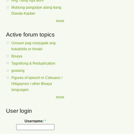
Ang Tubig nga Buhi
Mubong pangadye alang kang
Diwata Kaptan
more
Active forum topics
Unsaon pag conjugate ang
kukabildo or hinabi
Bisaya
Tagolilong & Reduplication
guwang
Figures of speech in Cebuano /
Hiligaynon / other Bisaya
languages
more
User login
Username:
*