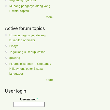
Ang Tubig nga Buhi
Mubong pangadye alang kang
Diwata Kaptan
more
Active forum topics
Unsaon pag conjugate ang
kukabildo or hinabi
Bisaya
Tagolilong & Reduplication
guwang
Figures of speech in Cebuano /
Hiligaynon / other Bisaya
languages
more
User login
Username:
*