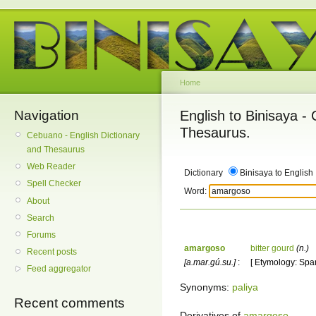
Home
Navigation
English to Binisaya -
Thesaurus.
Cebuano - English Dictionary
and Thesaurus
Web Reader
Dictionary
Binisaya to English
Spell Checker
Word:
About
Search
Forums
amargoso
bitter gourd
(n.)
Recent posts
[a.mar.gú.su.]
:
[ Etymology: Span
Feed aggregator
Synonyms:
paliya
Recent comments
Derivatives of
amargoso