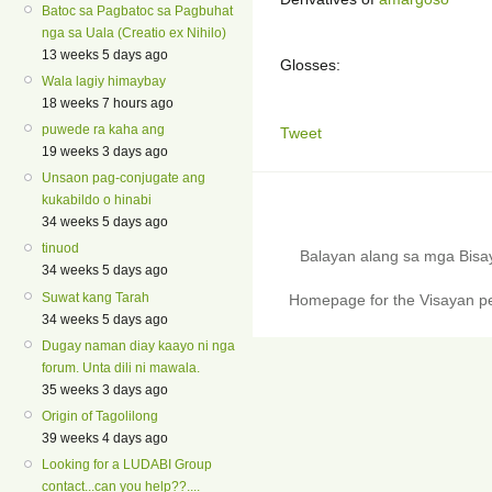
Batoc sa Pagbatoc sa Pagbuhat
nga sa Uala (Creatio ex Nihilo)
13 weeks 5 days ago
Glosses:
Wala lagiy himaybay
18 weeks 7 hours ago
puwede ra kaha ang
Tweet
19 weeks 3 days ago
Unsaon pag-conjugate ang
kukabildo o hinabi
34 weeks 5 days ago
tinuod
Balayan alang sa mga Bis
34 weeks 5 days ago
Suwat kang Tarah
Homepage for the Visayan pe
34 weeks 5 days ago
Dugay naman diay kaayo ni nga
forum. Unta dili ni mawala.
35 weeks 3 days ago
Origin of Tagolilong
39 weeks 4 days ago
Looking for a LUDABI Group
contact...can you help??....