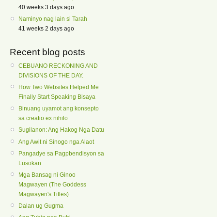
40 weeks 3 days ago
Naminyo nag lain si Tarah
41 weeks 2 days ago
Recent blog posts
CEBUANO RECKONING AND
DIVISIONS OF THE DAY.
How Two Websites Helped Me
Finally Start Speaking Bisaya
Binuang uyamot ang konsepto
sa creatio ex nihilo
Sugilanon: Ang Hakog Nga Datu
Ang Awit ni Sinogo nga Alaot
Pangadye sa Pagpbendisyon sa
Lusokan
Mga Bansag ni Ginoo
Magwayen (The Goddess
Magwayen's Titles)
Dalan ug Gugma