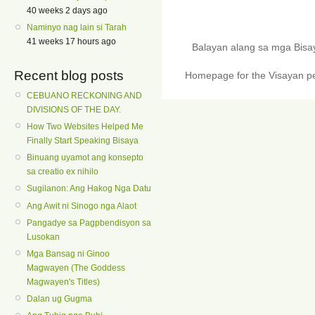
40 weeks 2 days ago
Naminyo nag lain si Tarah
41 weeks 17 hours ago
Balayan alang sa mga Bis
Recent blog posts
Homepage for the Visayan pe
CEBUANO RECKONING AND
DIVISIONS OF THE DAY.
How Two Websites Helped Me
Finally Start Speaking Bisaya
Binuang uyamot ang konsepto
sa creatio ex nihilo
Sugilanon: Ang Hakog Nga Datu
Ang Awit ni Sinogo nga Alaot
Pangadye sa Pagpbendisyon sa
Lusokan
Mga Bansag ni Ginoo
Magwayen (The Goddess
Magwayen's Titles)
Dalan ug Gugma