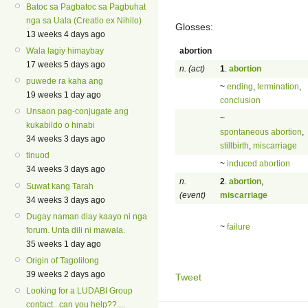
Batoc sa Pagbatoc sa Pagbuhat
nga sa Uala (Creatio ex Nihilo)
Glosses:
13 weeks 4 days ago
abortion
Wala lagiy himaybay
17 weeks 5 days ago
n. (act)
1
.
abortion
puwede ra kaha ang
~
ending
,
termination
,
19 weeks 1 day ago
conclusion
Unsaon pag-conjugate ang
~
kukabildo o hinabi
spontaneous abortion
,
34 weeks 3 days ago
stillbirth
,
miscarriage
tinuod
~
induced abortion
34 weeks 3 days ago
n.
2
.
abortion
,
Suwat kang Tarah
(event)
miscarriage
34 weeks 3 days ago
Dugay naman diay kaayo ni nga
~
failure
forum. Unta dili ni mawala.
35 weeks 1 day ago
Origin of Tagolilong
39 weeks 2 days ago
Tweet
Looking for a LUDABI Group
contact...can you help??....