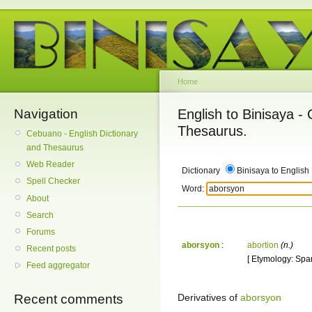
Home
Navigation
English to Binisaya -
Thesaurus.
Cebuano - English Dictionary
and Thesaurus
Web Reader
Dictionary
Binisaya to English
Spell Checker
Word:
About
Search
Forums
aborsyon
:
abortion
(n.)
Recent posts
[ Etymology: Span
Feed aggregator
Derivatives of
aborsyon
Recent comments