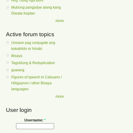
Ang Tubig nga Buhi
Mubong pangadye alang kang
Diwata Kaptan
more
Active forum topics
Unsaon pag conjugate ang
kukabildo or hinabi
Bisaya
Tagolilong & Reduplication
guwang
Figures of speech in Cebuano /
Hiligaynon / other Bisaya
languages
more
User login
Username:
*