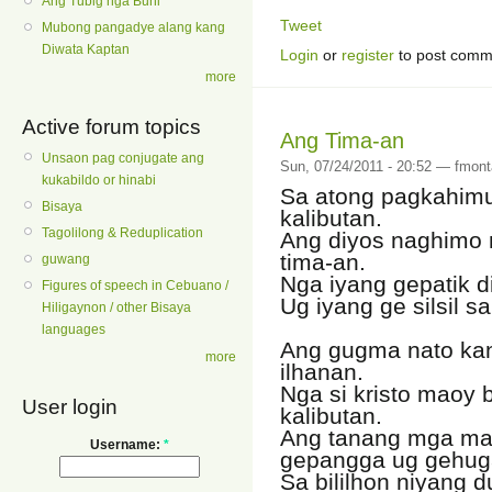
Ang Tubig nga Buhi
Tweet
Mubong pangadye alang kang
Diwata Kaptan
Login
or
register
to post comm
more
Active forum topics
Ang Tima-an
Unsaon pag conjugate ang
Sun, 07/24/2011 - 20:52 — fmont
kukabildo or hinabi
Sa atong pagkahimug
Bisaya
kalibutan.
Tagolilong & Reduplication
Ang diyos naghimo 
tima-an.
guwang
Nga iyang gepatik d
Figures of speech in Cebuano /
Ug iyang ge silsil s
Hiligaynon / other Bisaya
languages
Ang gugma nato kan
more
ilhanan.
Nga si kristo maoy b
User login
kalibutan.
Ang tanang mga mak
Username:
*
gepangga ug gehug
Sa bililhon niyang 