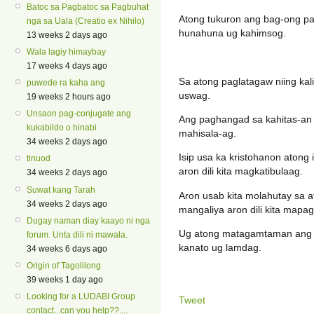
Batoc sa Pagbatoc sa Pagbuhat
Atong tukuron ang bag-ong p
nga sa Uala (Creatio ex Nihilo)
hunahuna ug kahimsog.
13 weeks 2 days ago
Wala lagiy himaybay
17 weeks 4 days ago
Sa atong paglatagaw niing kal
puwede ra kaha ang
uswag.
19 weeks 2 hours ago
Unsaon pag-conjugate ang
Ang paghangad sa kahitas-an m
kukabildo o hinabi
mahisala-ag.
34 weeks 2 days ago
Isip usa ka kristohanon atong
tinuod
aron dili kita magkatibulaag.
34 weeks 2 days ago
Suwat kang Tarah
Aron usab kita molahutay sa at
34 weeks 2 days ago
mangaliya aron dili kita mapa
Dugay naman diay kaayo ni nga
Ug atong matagamtaman ang 
forum. Unta dili ni mawala.
kanato ug lamdag.
34 weeks 6 days ago
Origin of Tagolilong
39 weeks 1 day ago
Looking for a LUDABI Group
Tweet
contact...can you help??....