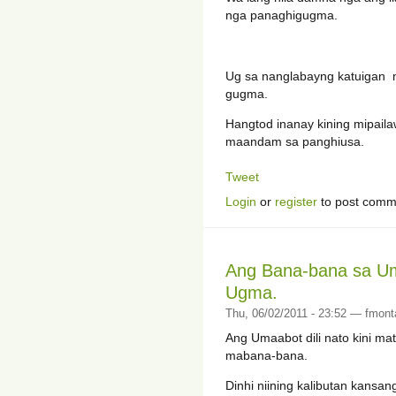
nga panaghigugma.
Ug sa nanglabayng katuigan m
gugma.
Hangtod inanay kining mipail
maandam sa panghiusa.
Tweet
Login
or
register
to post comm
Ang Bana-bana sa U
Ugma.
Thu, 06/02/2011 - 23:52 — fmont
Ang Umaabot dili nato kini ma
mabana-bana.
Dinhi niining kalibutan kans