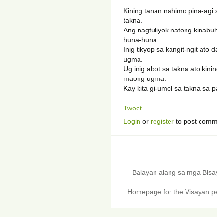
Kining tanan nahimo pina-agi
takna.
Ang nagtuliyok natong kinabuh
huna-huna.
Inig tikyop sa kangit-ngit a
ugma.
Ug inig abot sa takna ato ki
maong ugma.
Kay kita gi-umol sa takna sa 
Tweet
Login
or
register
to post comm
Balayan alang sa mga Bis
Homepage for the Visayan pe