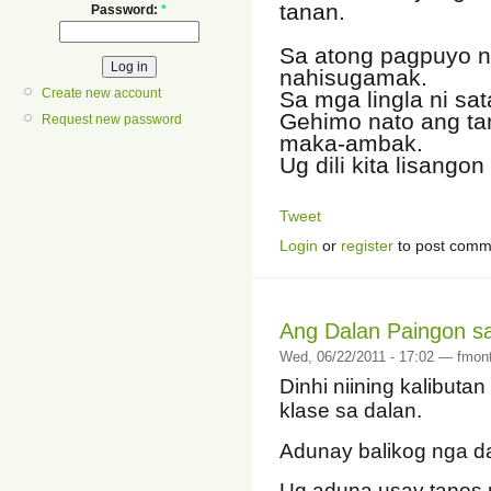
tanan.
Password:
*
Sa atong pagpuyo ni
nahisugamak.
Create new account
Sa mga lingla ni sa
Gehimo nato ang tan
Request new password
maka-ambak.
Ug dili kita lisango
Tweet
Login
or
register
to post comm
Ang Dalan Paingon s
Wed, 06/22/2011 - 17:02 — fmon
Dinhi niining kalibuta
klase sa dalan.
Adunay balikog nga d
Ug aduna usay tanos 