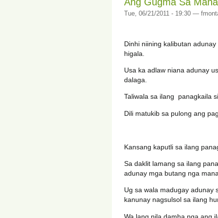
Ang Gugma Sa Manag
Tue, 06/21/2011 - 19:30 — fmont
Dinhi niining kalibutan aduna
higala.
Usa ka adlaw niana adunay u
dalaga.
Taliwala sa ilang panagkaila 
Dili matukib sa pulong ang pa
Kansang kaputli sa ilang pan
Sa daklit lamang sa ilang pan
adunay mga butang nga man
Ug sa wala madugay adunay si
kanunay nagsulsol sa ilang h
Wa lang nila damha nga ang 