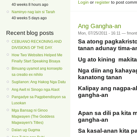
Login
or
register
to post comm
40 weeks 8 hours ago
Naminyo nag lain si Tarah
40 weeks 5 days ago
Ang Gangha-an
Recent blog posts
Mon, 07/25/2011 - 16:11 — fmont
Sa atong pagkakrist
CEBUANO RECKONING AND
tanan adunay tima-a
DIVISIONS OF THE DAY.
How Two Websites Helped Me
Ug ato kining makita
Finally Start Speaking Bisaya
Binuang uyamot ang konsepto
Nga diin ang kahaya
sa creatio ex nihilo
kanatong tanan
Sugilanon: Ang Hakog Nga Datu
Kalipay ang nagpa-a
Ang Awit ni Sinogo nga Alaot
gangha-an
Pangadye sa Pagpbendisyon sa
Lusokan
Mga Bansag ni Ginoo
Apan sa dili pa kita
Magwayen (The Goddess
gangha-an
Magwayen's Titles)
Sa kasal-anan kita 
Dalan ug Gugma