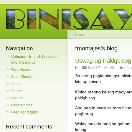
Home
Navigation
fmontajes's blog
Cebuano - English Dictionary
Uswag ug Pakigbisog
and Thesaurus
Fri, 09/10/2021 - 20:08 — fmonta
Web Reader
Sa atong pagkahimugso niining
Spell Checker
kita ug kaisog.
About
Search
Kining maong kaisog maoy ato
pakigbisog.
Forums
Recent posts
Ang pag-inusara sa mga bituo
Feed aggregator
pagbarog.
Walay makabuntog sa gahom s
Recent comments
kusog.