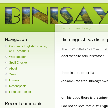
Home
›
Forums
›
Binisaya
Navigation
distuinguish vs distin
Cebuano - English Dictionary
Thu, 05/23/2024 - 12:02 — JESUS
and Thesaurus
dear website administrator :
Web Reader
Spell Checker
About
there is a page for
ila
:
Search
Forums
/node/21?search=binisaya&w
Recent posts
Feed aggregator
on this page there is
distuing
Recent comments
i do not believe that
distuing