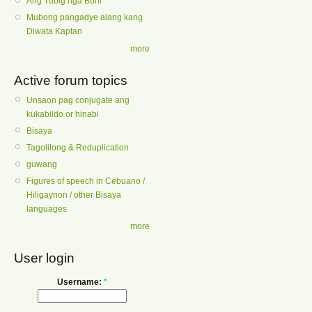
Ang Tubig nga Buhi
Mubong pangadye alang kang
Diwata Kaptan
more
Active forum topics
Unsaon pag conjugate ang
kukabildo or hinabi
Bisaya
Tagolilong & Reduplication
guwang
Figures of speech in Cebuano /
Hiligaynon / other Bisaya
languages
more
User login
Username:
*