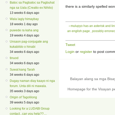
Batoc sa Pagbatoc sa Pagbuhat
there is a similarly spelled wo
nga sa Uala (Creatio ex Nihilo)
13 weeks 6 days ago
Wala lagiy himaybay
18 weeks 1 day ago
‹ mulupyo has an asterisk and lin
puwede ra kaha ang
an english page , possibly errone
19 weeks 4 days ago
Unsaon pag-conjugate ang
Tweet
kukabildo o hinabi
Login
or
register
to post comm
34 weeks 6 days ago
tinuod
34 weeks 6 days ago
Suwat kang Tarah
34 weeks 6 days ago
Balayan alang sa mga Bis
Dugay naman diay kaayo ni nga
forum. Unta dili ni mawala.
Homepage for the Visayan pe
35 weeks 3 days ago
Origin of Tagolilong
39 weeks 5 days ago
Looking for a LUDABI Group
contact...can you help??....