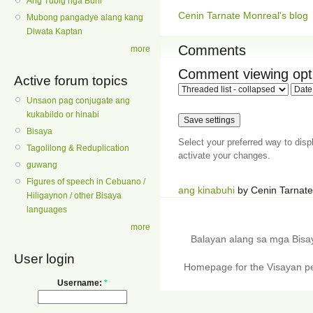
Ang Tubig nga Buhi
Cenin Tarnate Monreal's blog
Mubong pangadye alang kang
Diwata Kaptan
Comments
more
Comment viewing opt
Active forum topics
Unsaon pag conjugate ang
kukabildo or hinabi
Bisaya
Select your preferred way to dis
Tagolilong & Reduplication
activate your changes.
guwang
Figures of speech in Cebuano /
ang kinabuhi
by Cenin Tarnate
Hiligaynon / other Bisaya
languages
more
Balayan alang sa mga Bis
User login
Homepage for the Visayan pe
Username:
*