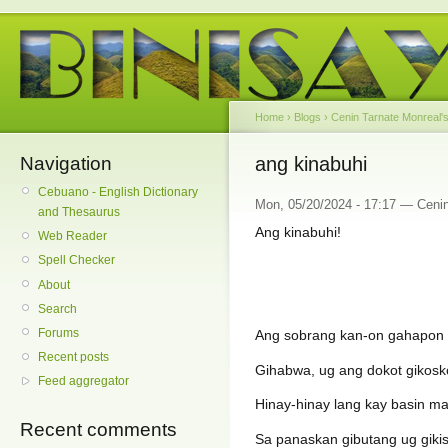
Home
›
Blogs
›
Cenin Tarnate Monreal's
Navigation
ang kinabuhi
Cebuano - English Dictionary
Mon, 05/20/2024 - 17:17 — Cenin
and Thesaurus
Ang kinabuhi!
Web Reader
Spell Checker
About
Search
Forums
Ang sobrang kan-on gahapon
Recent posts
Gihabwa, ug ang dokot gikosk
Feed aggregator
Hinay-hinay lang kay basin ma
Recent comments
Sa panaskan gibutang ug giki