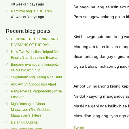
40 weeks 4 days ago
Sa bagol na lang sa asin ako
Naminyo nag lain si Tarah
Para sa lugaw nakong giluto it
41 weeks 3 days ago
Recent blog posts
Kini bitawgn gutomon ta ug w
CEBUANO RECKONING AND
DIVISIONS OF THE DAY.
Manungkab ta sa kusina mang
How Two Websites Helped Me
Bisan unta ug dangay o ginam
Finally Start Speaking Bisaya
Binuang uyamot ang konsepto
Ug sa bahaw mokaon ug isud
sa creatio ex nihilo
.
Sugilanon: Ang Hakog Nga Datu
Ang Awit ni Sinogo nga Alaot
Ambot uy, nganong kining kap
Pangadye sa Pagpbendisyon sa
Nindot kaayong mangandoy sa
Lusokan
Mga Bansag ni Ginoo
Maski na gani nga kalibkib sa lu
Magwayen (The Goddess
Magwayen's Titles)
Masudlan lang ang tiyan nga 
Dalan ug Gugma
Tweet