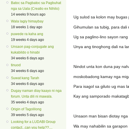
Batoc sa Pagbatoc sa Pagbuhat
nga sa Uala (Creatio ex Nihilo)
14 weeks 9 hours ago
Ug sulod sa kolon may bugas
Wala lagiy himaybay
Gihumulan sa tubig, para dal
18 weeks 1 day ago
puwede ra kaha ang
Ug sa paglino-lino sayon ran
19 weeks 4 days ago
Unya ang tinoghong dali na l
Unsaon pag-conjugate ang
kukabildo o hinabi
34 weeks 6 days ago
tinuod
Nindot unta kon duna pay naha
34 weeks 6 days ago
moskobadong kamay nga miga
Suwat kang Tarah
34 weeks 6 days ago
Para isagol sa giluto ug mas l
Dugay naman diay kaayo ni nga
Kay ang samporado makatagb
forum. Unta dili ni mawala.
35 weeks 4 days ago
Origin of Tagolilong
39 weeks 5 days ago
Unsaon man bisan diotay nga
Looking for a LUDABI Group
Wa may nahabilin sa garapon 
contact...can you help??....