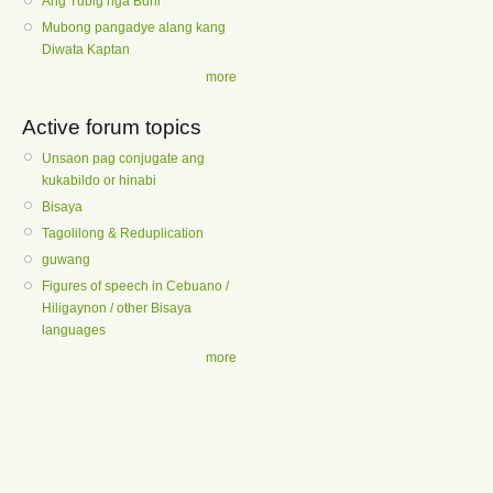
Ang Tubig nga Buhi
Mubong pangadye alang kang
Diwata Kaptan
more
Active forum topics
Unsaon pag conjugate ang
kukabildo or hinabi
Bisaya
Tagolilong & Reduplication
guwang
Figures of speech in Cebuano /
Hiligaynon / other Bisaya
languages
more