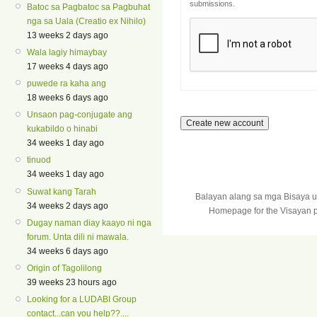
submissions.
Batoc sa Pagbatoc sa Pagbuhat
nga sa Uala (Creatio ex Nihilo)
13 weeks 2 days ago
Wala lagiy himaybay
17 weeks 4 days ago
puwede ra kaha ang
18 weeks 6 days ago
Unsaon pag-conjugate ang
kukabildo o hinabi
34 weeks 1 day ago
tinuod
34 weeks 1 day ago
Suwat kang Tarah
Balayan alang sa mga Bisaya 
34 weeks 2 days ago
Homepage for the Visayan p
Dugay naman diay kaayo ni nga
forum. Unta dili ni mawala.
34 weeks 6 days ago
Origin of Tagolilong
39 weeks 23 hours ago
Looking for a LUDABI Group
contact...can you help??....