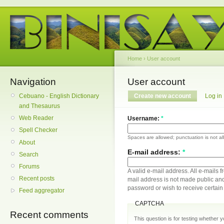
Home
›
User account
Navigation
User account
Cebuano - English Dictionary
Create new account
Log in
and Thesaurus
Web Reader
Username:
*
Spell Checker
Spaces are allowed; punctuation is not a
About
E-mail address:
*
Search
Forums
A valid e-mail address. All e-mails f
Recent posts
mail address is not made public and
password or wish to receive certain 
Feed aggregator
CAPTCHA
Recent comments
This question is for testing whether