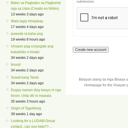
submissions.
Batoc sa Pagbatoc sa Pagbuhat
nga sa Uala (Creatio ex Nihilo)
13 weeks 3 days ago
Wala lagiy himaybay
17 weeks 4 days ago
puwede ra kaha ang
19 weeks 8 hours ago
Unsaon pag-conjugate ang
kukabildo o hinabi
34 weeks 2 days ago
tinuod
34 weeks 2 days ago
Suwat kang Tarah
Balayan alang sa mga Bisaya 
34 weeks 2 days ago
Homepage for the Visayan p
Dugay naman diay kaayo ni nga
forum. Unta dili ni mawala.
35 weeks 3 hours ago
Origin of Tagolilong
39 weeks 1 day ago
Looking for a LUDABI Group
contact...can you help??....