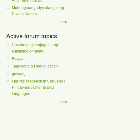
Ang Tubig nga Buhi
Mubong pangadye alang kang
Diwata Kaptan
more
Active forum topics
Unsaon pag conjugate ang
kukabildo or hinabi
Bisaya
Tagolilong & Reduplication
guwang
Figures of speech in Cebuano /
Hiligaynon / other Bisaya
languages
more