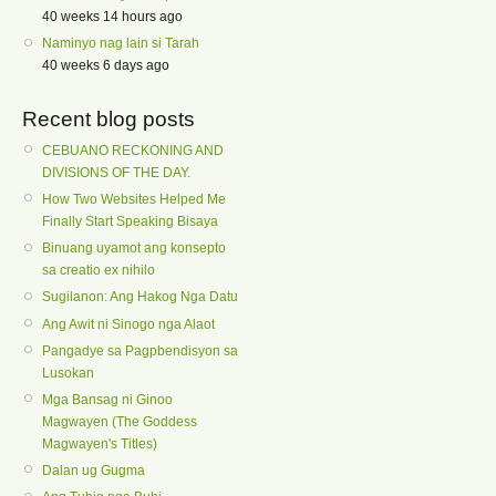
40 weeks 14 hours ago
Naminyo nag lain si Tarah
40 weeks 6 days ago
Recent blog posts
CEBUANO RECKONING AND
DIVISIONS OF THE DAY.
How Two Websites Helped Me
Finally Start Speaking Bisaya
Binuang uyamot ang konsepto
sa creatio ex nihilo
Sugilanon: Ang Hakog Nga Datu
Ang Awit ni Sinogo nga Alaot
Pangadye sa Pagpbendisyon sa
Lusokan
Mga Bansag ni Ginoo
Magwayen (The Goddess
Magwayen's Titles)
Dalan ug Gugma