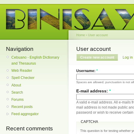
Home
›
User account
Navigation
User account
Cebuano - English Dictionary
Create new account
Log in
and Thesaurus
Web Reader
Username:
*
Spell Checker
Spaces are allowed; punctuation is not a
About
E-mail address:
*
Search
Forums
A valid e-mail address. All e-mails f
Recent posts
mail address is not made public and
password or wish to receive certain 
Feed aggregator
CAPTCHA
Recent comments
This question is for testing whether