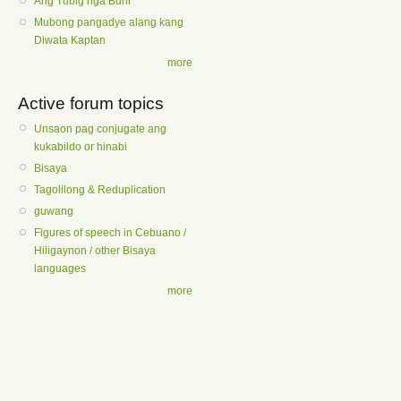
Ang Tubig nga Buhi
Mubong pangadye alang kang
Diwata Kaptan
more
Active forum topics
Unsaon pag conjugate ang
kukabildo or hinabi
Bisaya
Tagolilong & Reduplication
guwang
Figures of speech in Cebuano /
Hiligaynon / other Bisaya
languages
more