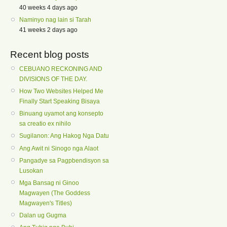
40 weeks 4 days ago
Naminyo nag lain si Tarah
41 weeks 2 days ago
Recent blog posts
CEBUANO RECKONING AND
DIVISIONS OF THE DAY.
How Two Websites Helped Me
Finally Start Speaking Bisaya
Binuang uyamot ang konsepto
sa creatio ex nihilo
Sugilanon: Ang Hakog Nga Datu
Ang Awit ni Sinogo nga Alaot
Pangadye sa Pagpbendisyon sa
Lusokan
Mga Bansag ni Ginoo
Magwayen (The Goddess
Magwayen's Titles)
Dalan ug Gugma