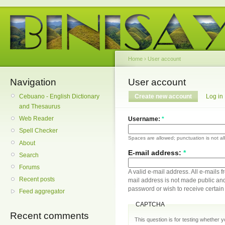
Home
›
User account
Navigation
User account
Cebuano - English Dictionary
Create new account
Log in
and Thesaurus
Web Reader
Username:
*
Spell Checker
Spaces are allowed; punctuation is not a
About
E-mail address:
*
Search
Forums
A valid e-mail address. All e-mails f
Recent posts
mail address is not made public and
password or wish to receive certain 
Feed aggregator
CAPTCHA
Recent comments
This question is for testing whether