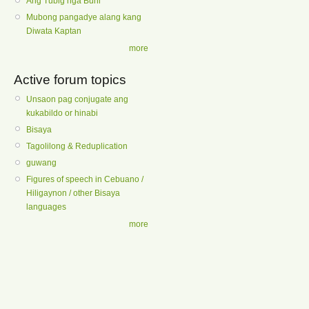
Ang Tubig nga Buhi
Mubong pangadye alang kang
Diwata Kaptan
more
Active forum topics
Unsaon pag conjugate ang
kukabildo or hinabi
Bisaya
Tagolilong & Reduplication
guwang
Figures of speech in Cebuano /
Hiligaynon / other Bisaya
languages
more