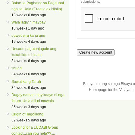
submissions.
Batoc sa Pagbatoc sa Pagbuhat
nga sa Uala (Creatio ex Nihilo)
13 weeks 6 days ago
Wala lagiy himaybay
18 weeks 1 day ago
puwede ra kaha ang
19 weeks 4 days ago
Unsaon pag-conjugate ang
kukabildo o hinabi
34 weeks 6 days ago
tinuod
34 weeks 6 days ago
Suwat kang Tarah
Balayan alang sa mga Bisaya 
34 weeks 6 days ago
Homepage for the Visayan p
Dugay naman diay kaayo ni nga
forum. Unta dili ni mawala.
35 weeks 3 days ago
Origin of Tagolilong
39 weeks 5 days ago
Looking for a LUDABI Group
contact...can you help??....