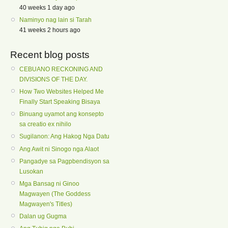
40 weeks 1 day ago
Naminyo nag lain si Tarah
41 weeks 2 hours ago
Recent blog posts
CEBUANO RECKONING AND
DIVISIONS OF THE DAY.
How Two Websites Helped Me
Finally Start Speaking Bisaya
Binuang uyamot ang konsepto
sa creatio ex nihilo
Sugilanon: Ang Hakog Nga Datu
Ang Awit ni Sinogo nga Alaot
Pangadye sa Pagpbendisyon sa
Lusokan
Mga Bansag ni Ginoo
Magwayen (The Goddess
Magwayen's Titles)
Dalan ug Gugma