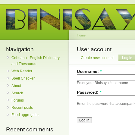
Home
Navigation
User account
Cebuano - English Dictionary
Create new account
Log in
and Thesaurus
Username:
*
Web Reader
Spell Checker
Enter your Binisaya ! username.
About
Password:
*
Search
Forums
Enter the password that accompani
Recent posts
Feed aggregator
Recent comments