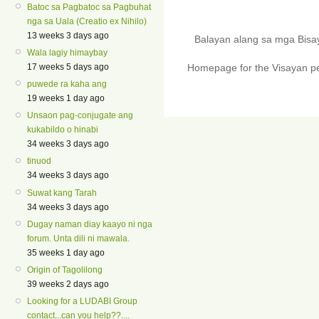
Batoc sa Pagbatoc sa Pagbuhat
nga sa Uala (Creatio ex Nihilo)
13 weeks 3 days ago
Balayan alang sa mga Bis
Wala lagiy himaybay
17 weeks 5 days ago
Homepage for the Visayan pe
puwede ra kaha ang
19 weeks 1 day ago
Unsaon pag-conjugate ang
kukabildo o hinabi
34 weeks 3 days ago
tinuod
34 weeks 3 days ago
Suwat kang Tarah
34 weeks 3 days ago
Dugay naman diay kaayo ni nga
forum. Unta dili ni mawala.
35 weeks 1 day ago
Origin of Tagolilong
39 weeks 2 days ago
Looking for a LUDABI Group
contact...can you help??....