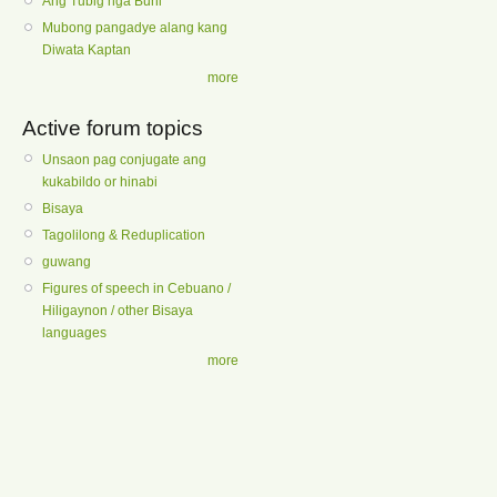
Ang Tubig nga Buhi
Mubong pangadye alang kang
Diwata Kaptan
more
Active forum topics
Unsaon pag conjugate ang
kukabildo or hinabi
Bisaya
Tagolilong & Reduplication
guwang
Figures of speech in Cebuano /
Hiligaynon / other Bisaya
languages
more