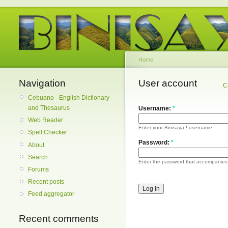
Home
Navigation
User account
C
Cebuano - English Dictionary
and Thesaurus
Username:
*
Web Reader
Enter your Binisaya ! username.
Spell Checker
Password:
*
About
Search
Enter the password that accompanies
Forums
Recent posts
Feed aggregator
Recent comments