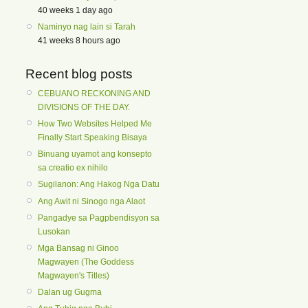
40 weeks 1 day ago
Naminyo nag lain si Tarah
41 weeks 8 hours ago
Recent blog posts
CEBUANO RECKONING AND
DIVISIONS OF THE DAY.
How Two Websites Helped Me
Finally Start Speaking Bisaya
Binuang uyamot ang konsepto
sa creatio ex nihilo
Sugilanon: Ang Hakog Nga Datu
Ang Awit ni Sinogo nga Alaot
Pangadye sa Pagpbendisyon sa
Lusokan
Mga Bansag ni Ginoo
Magwayen (The Goddess
Magwayen's Titles)
Dalan ug Gugma