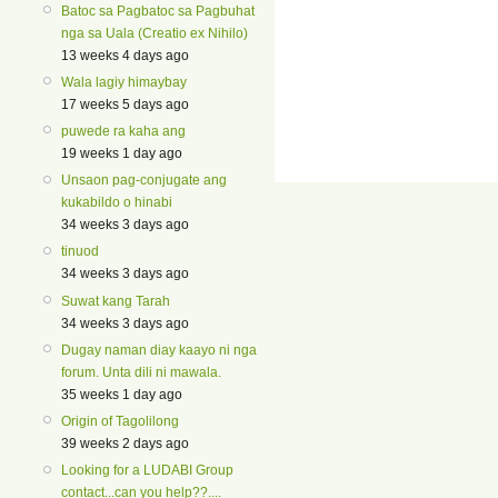
Batoc sa Pagbatoc sa Pagbuhat
nga sa Uala (Creatio ex Nihilo)
13 weeks 4 days ago
Wala lagiy himaybay
17 weeks 5 days ago
puwede ra kaha ang
19 weeks 1 day ago
Unsaon pag-conjugate ang
kukabildo o hinabi
34 weeks 3 days ago
tinuod
34 weeks 3 days ago
Suwat kang Tarah
34 weeks 3 days ago
Dugay naman diay kaayo ni nga
forum. Unta dili ni mawala.
35 weeks 1 day ago
Origin of Tagolilong
39 weeks 2 days ago
Looking for a LUDABI Group
contact...can you help??....