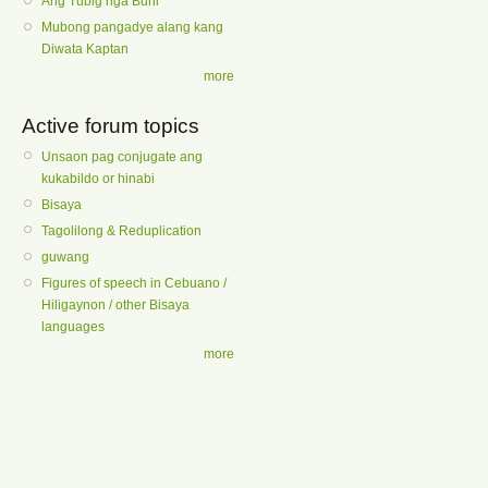
Ang Tubig nga Buhi
Mubong pangadye alang kang
Diwata Kaptan
more
Active forum topics
Unsaon pag conjugate ang
kukabildo or hinabi
Bisaya
Tagolilong & Reduplication
guwang
Figures of speech in Cebuano /
Hiligaynon / other Bisaya
languages
more