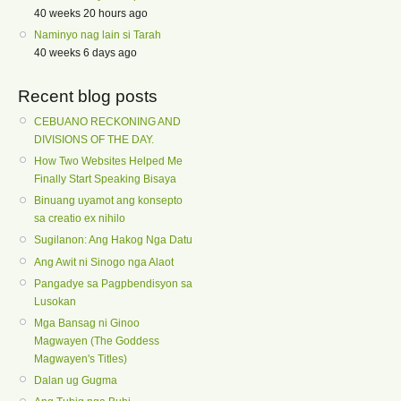
40 weeks 20 hours ago
Naminyo nag lain si Tarah
40 weeks 6 days ago
Recent blog posts
CEBUANO RECKONING AND
DIVISIONS OF THE DAY.
How Two Websites Helped Me
Finally Start Speaking Bisaya
Binuang uyamot ang konsepto
sa creatio ex nihilo
Sugilanon: Ang Hakog Nga Datu
Ang Awit ni Sinogo nga Alaot
Pangadye sa Pagpbendisyon sa
Lusokan
Mga Bansag ni Ginoo
Magwayen (The Goddess
Magwayen's Titles)
Dalan ug Gugma