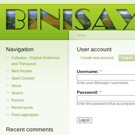
Home
Navigation
User account
Cebuano - English Dictionary
Create new account
Log in
and Thesaurus
Username:
*
Web Reader
Spell Checker
Enter your Binisaya ! username.
About
Password:
*
Search
Forums
Enter the password that accompani
Recent posts
Feed aggregator
Recent comments