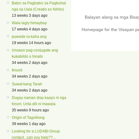
Batoc sa Pagbatoc sa Pagbuhat
nga sa Uala (Creatio ex Nihilo)
13 weeks 3 days ago
Balayan alang sa mga Bis
Wala lagiy himaybay
17 weeks 4 days ago
Homepage for the Visayan pe
puwede ra kaha ang
19 weeks 14 hours ago
Unsaon pag-conjugate ang
kukabildo o hinabi
34 weeks 2 days ago
tinuod
34 weeks 2 days ago
Suwat kang Tarah
34 weeks 2 days ago
Dugay naman diay kaayo ni nga
forum. Unta dili ni mawala.
35 weeks 9 hours ago
Origin of Tagolilong
39 weeks 1 day ago
Looking for a LUDABI Group
contact...can you help??....