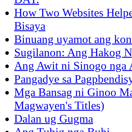
How Two Websites Helped
Bisaya
Binuang uyamot ang konse
Sugilanon: Ang Hakog N
Ang Awit ni Sinogo nga 
Pangadye sa Pagpbendis
Mga Bansag ni Ginoo M
Magwayen's Titles)
Dalan ug Gugma
Ang Tubig nga Buhi