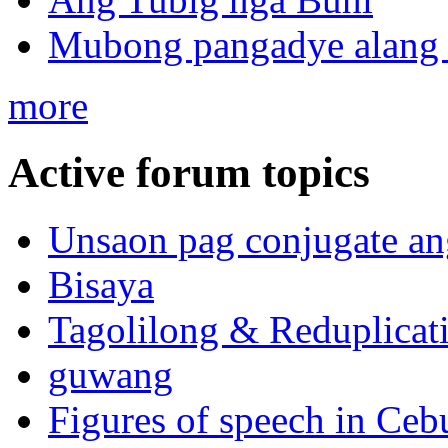
Mubong pangadye alang 
more
Active forum topics
Unsaon pag conjugate an
Bisaya
Tagolilong & Reduplicat
guwang
Figures of speech in Ceb