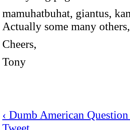
mamuhatbuhat, giantus, ka
Actually some many others,
Cheers,
Tony
‹ Dumb American Questio
Tweet