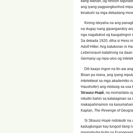
kang Mahan, ug hinoon sigurad
ang iyang pagpangkunhod mipugo
kinabuhi sa mga dekadang mo
Kining ideyaha na ang panagta
na dugay nang gipangandoy ang
nga nagatukod og kaugalingon n
Sa dekada 1920, diha si Hess n
Adolf Hitler. Ang katukoran ni H
Lebensraum
katalirong na daa
Germany
ug nipa-ulos og intele
Dili kaayo ingon na tin-aw ang
Bisan pa niana, ang iyang rep
intelektwal sa mga akademiko n
Haushofer) ang midasig sa usa 
Strausz-Hupé
, na momantala og 
nitudlo bahin sa katalagman sa 
makapahinamon na kasumahan sa 
Kaplan,
The Revenge of Geogr
Si Strausz-Hupé nidiskutir na
kadugtungan kay tungod ilang 
magpabulig-bulig sa Europeong