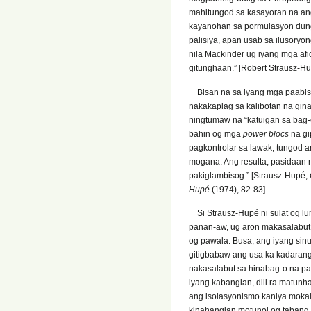
mahitungod sa kasayoran na an
kayanohan sa pormulasyon dung
palisiya, apan usab sa ilusory
nila Mackinder ug iyang mga a
gitunghaan.” [Robert Strausz-H
Bisan na sa iyang mga paabiso
nakakaplag sa kalibotan na gina
ningtumaw na “katuigan sa bag-
bahin og mga
power blocs
na gi
pagkontrolar sa lawak, tungod
mogana. Ang resulta, pasidaan 
pakiglambisog.” [Strausz-Hupé,
Hupé
(1974), 82-83]
Si Strausz-Hupé ni sulat og lu
panan-aw, ug aron makasalabut
og pawala. Busa, ang iyang sinul
gitigbabaw ang usa ka kadaran
nakasalabut sa hinabag-o na pam
iyang kabangian, dili ra matun
ang isolasyonismo kaniya moka
kinahanglan motunol og tabang o