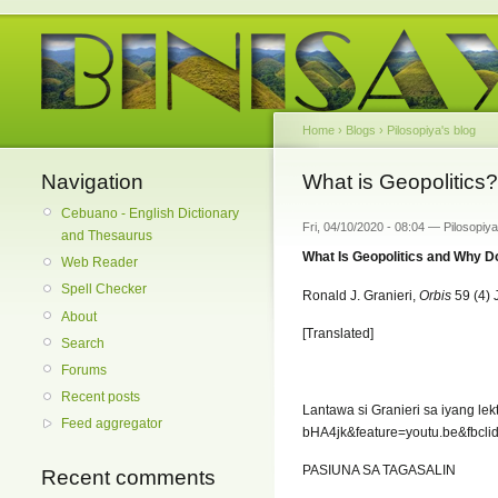
Home
›
Blogs
›
Pilosopiya's blog
Navigation
What is Geopolitics?
Cebuano - English Dictionary
Fri, 04/10/2020 - 08:04 — Pilosopiya
and Thesaurus
What Is Geopolitics and Why Do
Web Reader
Spell Checker
Ronald J. Granieri,
Orbis
59 (4) 
About
[Translated]
Search
Forums
Recent posts
Lantawa si Granieri sa iyang lek
Feed aggregator
bHA4jk&feature=youtu.be&fbc
PASIUNA SA TAGASALIN
Recent comments