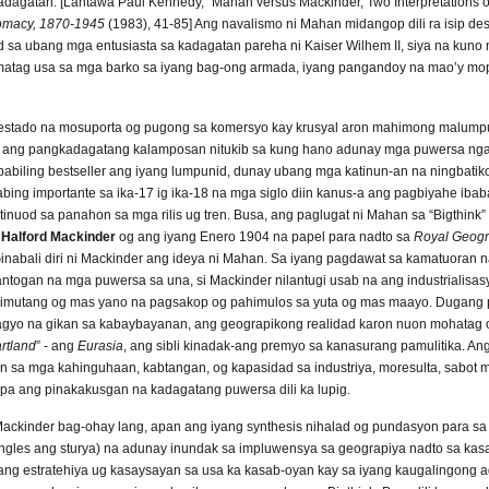
kadagatan. [Lantawa Paul Kennedy, “Mahan versus Mackinder, Two Interpretations of
omacy, 1870-1945
(1983), 41-85] Ang navalismo ni Mahan midangop dili ra isip de
sa ubang mga entusiasta sa kadagatan pareha ni Kaiser Wilhem II, siya na kuno
 matag usa sa mga barko sa iyang bag-ong armada, iyang pangandoy na mao’y mo
a estado na mosuporta og pugong sa komersyo kay krusyal aron mahimong malump
g ang pangkadagatang kalamposan nitukib sa kung hano adunay mga puwersa ng
biling bestseller ang iyang lumpunid, dunay ubang mga katinun-an na ningbatik
abing importante sa ika-17 ig ika-18 na mga siglo diin kanus-a ang pagbiyahe ib
inuod sa panahon sa mga rilis ug tren. Busa, ang paglugat ni Mahan sa “Bigthink”
i
Halford Mackinder
og ang iyang Enero 1904 na papel para nadto sa
Royal Geogr
Ginabali diri ni Mackinder ang ideya ni Mahan. Sa iyang pagdawat sa kamatuoran
togan na mga puwersa sa una, si Mackinder nilantugi usab na ang industrialis
himutang og mas yano na pagsakop og pahimulos sa yuta og mas maayo. Dugang
gyo na gikan sa kabaybayanan, ang geograpikong realidad karon nuon mohatag
rtland
” - ang
Eurasia
, ang sibli kinadak-ang premyo sa kanasurang pamulitika. An
n sa mga kahinguhaan, kabtangan, og kapasidad sa industriya, moresulta, sabot m
n pa ang pinakakusgan na kadagatang puwersa dili ka lupig.
Mackinder bag-ohay lang, apan ang iyang synthesis nihalad og pundasyon para sa g
ingles ang sturya) na adunay inundak sa impluwensya sa geograpiya nadto sa kasa
ang estratehiya ug kasaysayan sa usa ka kasab-oyan kay sa iyang kaugalingong a