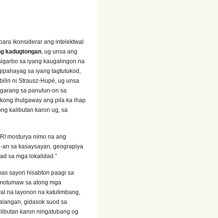
ara ikonsiderar ang intelektwal
g kadugtongan
, ug unsa ang
igarbo sa iyang kaugalingon na
gipahayag sa iyang tagtutukod,
ilin ni Strausz-Hupé, ug unsa
ngarang sa panulun-on sa
ong ihulgaway ang pila ka ihap
ng kalibutan karon ug, sa
PRI mosturya nimo na ang
n-an sa kasaysayan, geograpiya
ad sa mga lokalidad.”
s sayon hisabton paagi sa
 motumaw sa atong mga
yal na layonon na katulimbang,
 alangan, gidasok suod sa
libutan karon ningatubang og