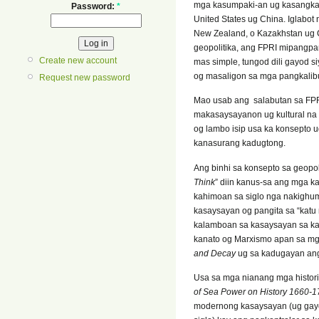
mga kasumpaki-an ug kasangkaan 
Password:
*
United States ug China. Iglabot
New Zealand, o Kazakhstan ug C
geopolitika, ang FPRI mipangp
Create new account
mas simple, tungod dili gayod
og masaligon sa mga pangkalib
Request new password
Mao usab ang salabutan sa FPR
makasaysayanon ug kultural na
og lambo isip usa ka konsepto
kanasurang kadugtong.
Ang binhi sa konsepto sa geopo
Think
” diin kanus-sa ang mga k
kahimoan sa siglo nga nakighu
kasaysayan og pangita sa “kat
kalamboan sa kasaysayan sa kal
kanato og Marxismo apan sa mg
and Decay
ug sa kadugayan an
Usa sa mga nianang mga historik
of Sea Power on History 1660-1
modernong kasaysayan (ug gayod