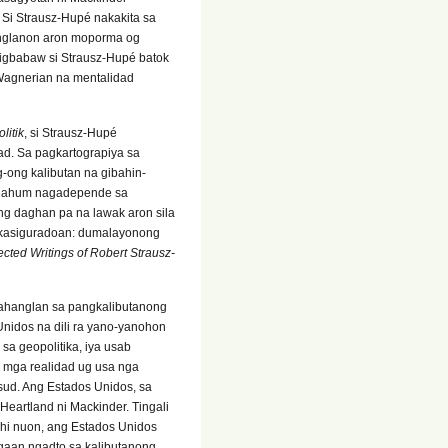
Si Strausz-Hupé nakakita sa
anglanon aron moporma og
tigbabaw si Strausz-Hupé batok
Wagnerian na mentalidad
litik
, si Strausz-Hupé
ad. Sa pagkartograpiya sa
-ong kalibutan na gibahin-
 gahum nagadepende sa
g daghan pa na lawak aron sila
a kasiguradoan: dumalayonong
cted Writings of Robert Strausz-
nahanglan sa pangkalibutanong
nidos na dili ra yano-yanohon
sa geopolitika, iya usab
 mga realidad ug usa nga
sud. Ang Estados Unidos, sa
artland ni Mackinder. Tingali
hi nuon, ang Estados Unidos
lgaan ngadto sa kalibutanong