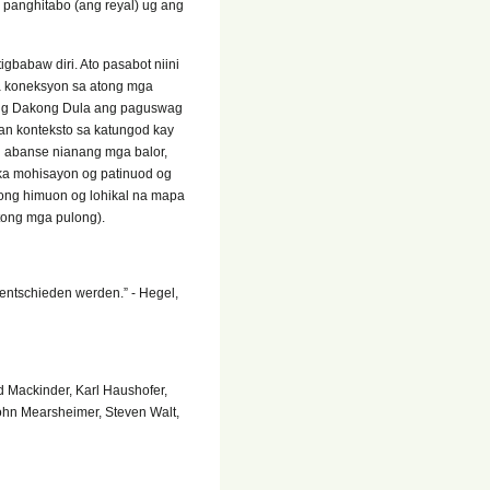
 panghitabo (ang reyal) ug ang
gbabaw diri. Ato pasabot niini
ga koneksyon sa atong mga
ining Dakong Dula ang paguswag
nan konteksto sa katungod kay
g abanse nianang mga balor,
tika mohisayon og patinuod og
tong himuon og lohikal na mapa
tong mga pulong).
 entschieden werden.” - Hegel,
d Mackinder, Karl Haushofer,
John Mearsheimer, Steven Walt,