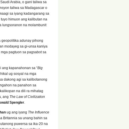
audi Arabia, o gani taliwa sa
tensyon taliwa sa Madagascar o
amaagi sa iyang kadangarang sa
tuyo himuon ang kalibutan na
ga lungsoranon na molambunit
 geopolitika adunay pihong
han modayeg sa gi-unsa kaniya
g mga pagtuon sa pagsabot sa
ni ang kapanahonan sa “
Big
ohikal ug sosyal na mga
a dakong agi sa kalibotanong
bungahon na panahon sa
likopan na dili ra mihatag
s
, ang
The Law of Civilization
swald Spengler
.
ahan
ug ang iyang
The Influence
 sa Britannia sa unang bahin sa
butanong puwersa sa ika-20 na