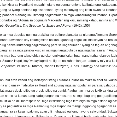
g konkista sa Heartland mopahimutang og permanenteng kalibutanong kadaogan. 
ang sa iyang bentaha ug disbentaha–iyang matanyag ang katin-awan na kinah
ong panabot nianang ka ultimong pagkontrolar sa mga kanasurang tulumanon. Gipa
ficionados og: “Aduna sa dogma ni Mackinder ang kasusamang katapusan na ang 
upé,
Geopolitics: The Struggle for Space and Power
(1942), 155]
 sa mga depekto ug mga praktikal na peligro plantada sa nianang Alemang
Geopo
handuraw niana kay kalamgmiton na kahulgaan ug tingali dili malikayan na realid
o ug pankalibutanong paglimbasog para sa kagahuman,” iyang na tag-an ang “bag
panghari sa mga pinaka kusgan na mga nangabuhi pa nga mga kanasuran.” Ang
 ang mga bag-ong teknolohiya ug ekonomikong kalambuan nanginahanglan og labin
ni Strausz-Hupé, kay “walay lagmit na lig-on na kahamtangan...adunay ra’y usa k
Geopolitics
, William R. Kintner, Robert Pfaltzgraff, Jr. eds.,
Strategy and Values: Sele
mpunid aron itahod ang isolasyonistang Estados Unidos na makasalabot sa ikaki
 na ang unsay mahitabo sa Heartland adunay mga sangpotanan para sa Estados U
at anaa’y deskriptibo ug preskriptibo na panid. Paghuman niya og tukib sa kinaiya 
gan nadto sa kanasurang kadugtungan na mosurop sa mga bag-ong geograpikong
ulitika na dili morespeto sa mga eksistidong mga territoryo sa mga estado og na
hay sa paglantaw sa mga Aleman ug mga Hapon na manglunggob og tigagahom sa He
langan ra sa kasumpaki-an, apan dili muhagad og kanunayong sekyuridad. Sukwa
g kontra, igkonsyerto sa Britannia ug Pransya, na itukmod balik usab aning kahu