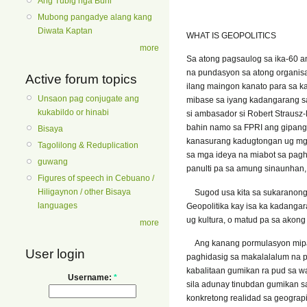
Ang Tubig nga Buhi
Mubong pangadye alang kang
Diwata Kaptan
WHAT IS GEOPOLITICS
more
Sa atong pagsaulog sa ika-60 a
na pundasyon sa atong organis
Active forum topics
ilang maingon kanato para sa k
Unsaon pag conjugate ang
mibase sa iyang kadangarang s
kukabildo or hinabi
si ambasador si Robert Strausz
bahin namo sa FPRI ang gipang
Bisaya
kanasurang kadugtongan ug mga
Tagolilong & Reduplication
sa mga ideya na miabot sa pagh
guwang
panulti pa sa amung sinaunhan,
Figures of speech in Cebuano /
Hiligaynon / other Bisaya
Sugod usa kita sa sukaranong 
languages
Geopolitika kay isa ka kadang
ug kultura, o matud pa sa akong
more
Ang kanang pormulasyon mipab
User login
paghidasig sa makalalalum na 
kabalitaan gumikan ra pud sa wa
Username:
*
sila adunay tinubdan gumikan s
konkretong realidad sa geogra