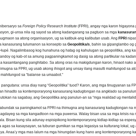
nibersaryo sa
Foreign Policy Research Institute
(FPRI), angay nga karon higayona p
asyon, gi-unsa nila og sayod sa atong kadangarang sa pagtuon sa mga
kanasuran
augmaon sa atong organisasyon, ug sa katibuk-ang kalibutan usab. Ang
FPRI
nipas
a kanasurang tulumanon sa konsepto sa
Geopolitika/s
, bahin sa gipanglambo og 
-Hupé. Nagalimbasog kog hunahuna og hatag og kahulugan sa geopolitika, ang kab
andoy og kab-ot sa amung pagpaningkamot og dasig sa atong partikular na kada
 kasamtangang panghitabo. Sa atong oras na makigdungan karon, hinaot nako ak
imugna sa FPRI, ug usab akong ihisgot ang unsay ilang masulti mahitungod sa ato
 mahitungod sa “balanse sa umaabot.”
pangutana: unsa diay nang “Geopolitika” tuod? Karon, ang mga tinugyanan sa F
aran hinadto sa kontemporaryong kanasurang kadugtongan na angklado sa panulu
 utokan na sagabay, ang Geopolitika ang panulun-an sa “mga realidad ug mentalid
undak sa paningkamot sa FPRI na ihimugna ang kanasurang kadugtongan na ma
pagdayeg sa mga kangadtoon na mga puwersa. Walay bisan usa sa mga krisis na
la. Bisan kung sila adunay espisipikong kontemporaryong kidlap-kidlap sa espes
a agas sa kasaysayan, sa tuburan gumikan sa mga legasiya sa kulturang lokal, ug
piya. Anaa’y mga mas lalum na mga hinungdan kung hano ang kontemporaryong ka