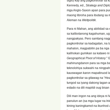
siglo) kay ang pagkontrolar sa 
Kennedy, ed.,
Strategy and Dipl
mga Anglo-Saxon apan para pud 
maong libroha para ibutang sa
Aleman na
Weltpolitik
.
Para ni Mahan, ang abilidad s
sa kalibotanong kagahuman, u
nangpakyas. Pero samtang nagpa
pagkontrolar sa kadagatan, na l
mahalon, magpabilin pa ba nga t
kalihokan gumikan sa katawo n
Geographical Pivot of History
.” 
mahinungdanon para sa mga ban
teknolohiya sukwahi na ningpa
kauswagan karon mapatinuod la
pagkontrolar sa gitawag na “
Hea
tungod sa iyang dakong tagan-a
estado na dili mapildi oug bisa
Dili man ingon na ang ideya ni 
panulun-an (sa mga lugar na In
kining kaningkamot na ikunhod 