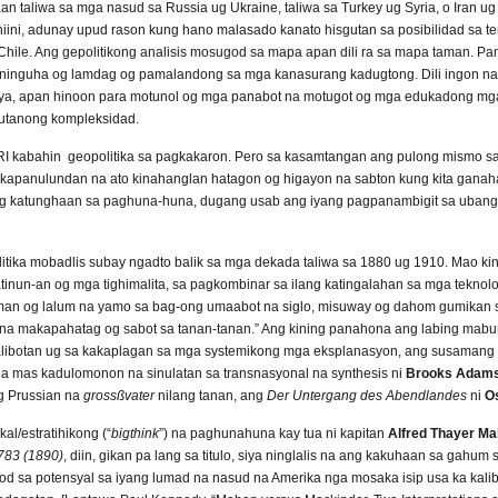
taliwa sa mga nasud sa Russia ug Ukraine, taliwa sa Turkey ug Syria, o Iran ug S
 niini, adunay upud rason kung hano malasado kanato hisgutan sa posibilidad sa 
hile. Ang gepolitikong analisis mosugod sa mapa apan dili ra sa mapa taman. P
aninguha og lamdag og pamalandong sa mga kanasurang kadugtong. Dili ingon na 
 siya, apan hinoon para motunol og mga panabot na motugot og mga edukadong m
utanong kompleksidad.
I kabahin geopolitika sa pagkakaron. Pero sa kasamtangan ang pulong mismo sa
 kapanulundan na ato kinahanglan hatagon og higayon na sabton kung kita gana
 ug katunghaan sa paghuna-huna, dugang usab ang iyang pagpanambigit sa uban
litika mobadlis subay ngadto balik sa mga dekada taliwa sa 1880 ug 1910. Mao ki
atinun-an og mga tighimalita, sa pagkombinar sa ilang katingalahan sa mga teknol
man og lalum na yamo sa bag-ong umaabot na siglo, misuway og dahom gumikan s
u na makapahatag og sabot sa tanan-tanan.” Ang kining panahona ang labing ma
ibotan ug sa kakaplagan sa mga systemikong mga eksplanasyon, ang susamang ka
a mas kadulomonon na sinulatan sa transnasyonal na synthesis ni
Brooks Adam
g Prussian na
gross
ß
vater
nilang tanan, ang
Der Untergang des Abendlandes
ni
O
al/estratihikong (“
bigthink
”) na paghunahuna kay tua ni kapitan
Alfred Thayer M
783 (1890)
, diin, gikan pa lang sa titulo, siya ninglalis na ang kakuhaan sa gahum
 sa potensyal sa iyang lumad na nasud na Amerika nga mosaka isip usa ka kali