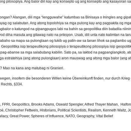
ong pilosopiya. Ang balor diri kay ang konsepto ug ang konsepto ang kasayoran sa
ongan? Alangan, dili mga “lengguwahe” katumbas sa Binisaya o Iningles ang gipati
ayag og salabutan. Ang atong topolohiya sa mga pulong kay ang pagpakita og m
gbalor o katungod na gipangpugos labi na bahin sa geopolitika diin batadila ni
yod diha masuta ang gitawag nato na priksyon. Usab, dili unta nato kalimtan na ta
Trabaho sa mapa sa pulonglaan og tukib ug patin-aw sa tanan lihok sa paglambo u
 Geopolitika isip terapeutikong pilosopiya o terapeutikong pilosopiya isip geopoli
pag-abanse sa mga salabutang kabilin. Sato pa, sa laktod na pagpanglangkob, a
ga estratehiya (ang atong pulonglaan) aron mauswag ang atong mga balor (ang a
? Mao na kana ang matubag ni Granieri.
swegen, insofern die besonderen Willen keine Übereinkunft finden, nur durch Krieg
 Rechts, §334.
ns, FPRI, Geopolitics, Brooks Adams, Oswald Spengler, Alfred Thayer Mahan, Halfor
, Christopher Fettweis, Historians, Political Scientists, Realism, Kenneth Waltz, 
llacy, Great Power, Spheres of Influence, NATO, Geography, Vital Belief