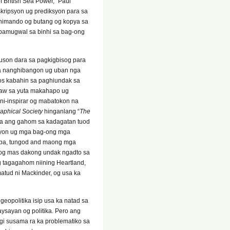
 British Sea Power,” Paul
skripsyon ug prediksyon para sa
 nimando og butang og kopya sa
pamugwal sa binhi sa bag-ong
uson dara sa pagkigbisog para
a nanghibangon ug uban nga
os kabahin sa paghiundak sa
abaw sa yuta makahapo ug
 ni-inspirar og mabatokon na
aphical Society
hinganlang “
The
 na ang gahom sa kadagatan tuod
asyon ug mga bag-ong mga
 pa, tungod and maong mga
 og mas dakong undak ngadto sa
g tagagahom niining Heartland,
atud ni Mackinder, og usa ka
eopolitika isip usa ka natad sa
ysayan og politika. Pero ang
gi susama ra ka problematiko sa