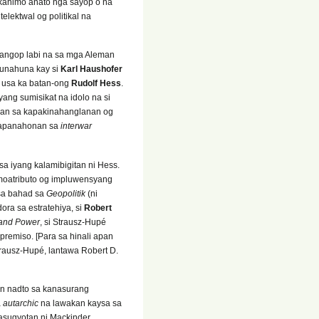
akahimo anato nga sayop o na
lektwal og politikal na
angop labi na sa mga Aleman
hunahuna kay si
Karl Haushofer
 usa ka batan-ong
Rudolf Hess
.
ang sumisikat na idolo na si
aan sa kapakinahanglanan og
 kapanahonan sa
interwar
a iyang kalamibigitan ni Hess.
 moatributo og impluwensyang
 sa bahad sa
Geopolitik
(ni
ra sa estratehiya, si
Robert
 and Power
, si Strausz-Hupé
premiso. [Para sa hinali apan
rausz-Hupé, lantawa Robert D.
an nadto sa kanasurang
a
autarchic
na lawakan kaysa sa
asugyotan ni Mackinder