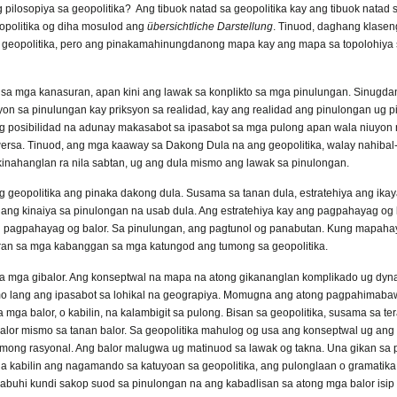
 pilosopiya sa geopolitika? Ang tibuok natad sa geopolitika kay ang tibuok nata
opolitika og diha mosulod ang
übersichtliche Darstellung
. Tinuod, daghang klase
geopolitika, pero ang pinakamahinungdanong mapa kay ang mapa sa topolohiya s
in sa mga kanasuran, apan kini ang lawak sa konplikto sa mga pinulungan. Sinugda
yon sa pinulungan kay priksyon sa realidad, kay ang realidad ang pinulongan ug p
ng posibilidad na adunay makasabot sa ipasabot sa mga pulong apan wala niuyon n
a. Tinuod, ang mga kaaway sa Dakong Dula na ang geopolitika, walay nahibal-an
nahanglan ra nila sabtan, ug ang dula mismo ang lawak sa pinulongan.
g geopolitika ang pinaka dakong dula. Susama sa tanan dula, estratehiya ang ika
ka, ang kinaiya sa pinulongan na usab dula. Ang estratehiya kay ang pagpahayag og 
g pagpahayag og balor. Sa pinulungan, ang pagtunol og panabutan. Kung mapaha
ran sa mga kabanggan sa mga katungod ang tumong sa geopolitika.
sa mga gibalor. Ang konseptwal na mapa na atong gikananglan komplikado ug dyn
smo lang ang ipasabot sa lohikal na geograpiya. Momugna ang atong pagpahimabaw
mga balor, o kabilin, na kalambigit sa pulong. Bisan sa geopolitika, susama sa te
lor mismo sa tanan balor. Sa geopolitika mahulog og usa ang konseptwal ug ang e
mong rasyonal. Ang balor malugwa ug matinuod sa lawak og takna. Una gikan sa 
a kabilin ang nagamando sa katuyoan sa geopolitika, ang pulonglaan o gramatika 
abuhi kundi sakop suod sa pinulongan na ang kabadlisan sa atong mga balor isip k