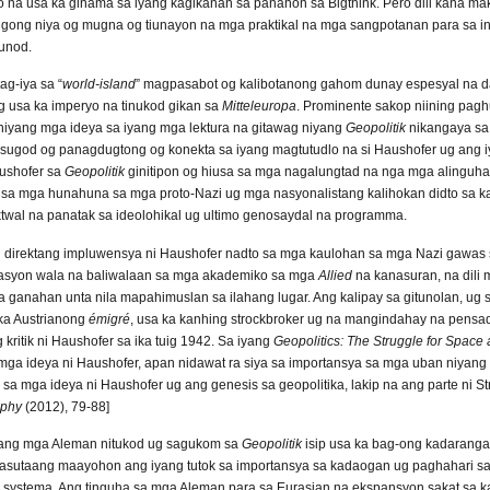
o na usa ka ginama sa iyang kagikanan sa panahon sa
Bigthink. Pero dili kana m
ng niya og mugna og tiunayon na mga praktikal na mga sangpotanan para sa inte
sunod.
g-iya sa “
world-island
” magpasabot og kalibotanong gahom dunay espesyal na d
 usa ka imperyo na tinukod gikan sa
Mitteleuropa
. Prominente sakop niining pag
iyang mga ideya sa iyang mga lektura na gitawag niyang
Geopolitik
nikangaya sa
isugod og panagdugtong og konekta sa iyang magtutudlo na si Haushofer ug ang iy
aushofer sa
Geopolitik
ginitipon og hiusa sa mga nagalungtad na nga mga alinguh
n sa mga hunahuna sa mga proto-Nazi ug mga nasyonalistang kalihokan didto sa
ktwal na panatak sa ideolohikal ug ultimo genosaydal na programma.
 direktang impluwensya ni Haushofer nadto sa mga kaulohan sa mga Nazi gawas s
utasyon wala na baliwalaan sa mga akademiko sa mga
Allied
na kanasuran, na dili
a ganahan unta nila mapahimuslan sa ilahang lugar. Ang kalipay sa gitunolan, ug
ka Austrianong
émigré
, usa ka kanhing strockbroker ug na mangindahay na pensado
kritik ni Haushofer sa ika tuig 1942. Sa iyang
Geopolitics: The Struggle for Space
mga ideya ni Haushofer, apan nidawat ra siya sa importansya sa mga uban niyang 
mga ideya ni Haushofer ug ang genesis sa geopolitika, lakip na ang parte ni St
aphy
(2012), 79-88]
 ang mga Aleman nitukod ug sagukom sa
Geopolitik
isip usa ka bag-ong kadarang
nasutaang maayohon ang iyang tutok sa importansya sa kadaogan ug paghahari s
 systema. Ang tinguha sa mga Aleman para sa Eurasian na ekspansyon sakat sa k