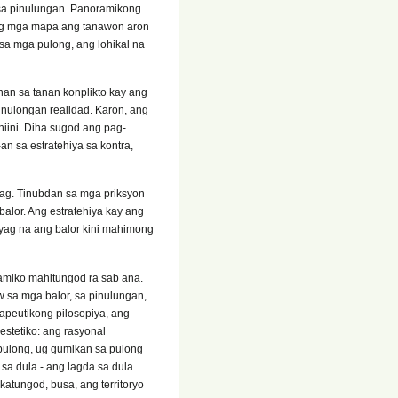
d sa pinulungan. Panoramikong
ng mga mapa ang tanawon aron
a mga pulong, ang lohikal na
nan sa tanan konplikto kay ang
inulongan realidad. Karon, ang
iini. Diha sugod ang pag-
 sa estratehiya sa kontra,
yag. Tinubdan sa mga priksyon
balor. Ang estratehiya kay ang
yag na ang balor kini mahimong
amiko mahitungod ra sab ana.
 sa mga balor, sa pinulungan,
rapeutikong pilosopiya, ang
stetiko: ang rasyonal
pulong, ug gumikan sa pulong
sa dula - ang lagda sa dula.
atungod, busa, ang territoryo