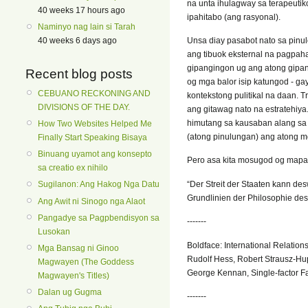
na unta ihulagway sa terapeutik
40 weeks 17 hours ago
ipahitabo (ang rasyonal).
Naminyo nag lain si Tarah
Unsa diay pasabot nato sa pinul
40 weeks 6 days ago
ang tibuok eksternal na pagpah
gipangingon ug ang atong gipan
Recent blog posts
og mga balor isip katungod - ga
CEBUANO RECKONING AND
kontekstong pulitikal na daan. 
DIVISIONS OF THE DAY.
ang gitawag nato na estratehiya.
himutang sa kausaban alang sa 
How Two Websites Helped Me
(atong pinulungan) ang atong m
Finally Start Speaking Bisaya
Binuang uyamot ang konsepto
Pero asa kita mosugod og mapa
sa creatio ex nihilo
“Der Streit der Staaten kann de
Sugilanon: Ang Hakog Nga Datu
Grundlinien der Philosophie des
Ang Awit ni Sinogo nga Alaot
Pangadye sa Pagpbendisyon sa
-------
Lusokan
Boldface: International Relatio
Mga Bansag ni Ginoo
Rudolf Hess, Robert Strausz-Hupé
Magwayen (The Goddess
George Kennan, Single-factor Fa
Magwayen's Titles)
Dalan ug Gugma
-------