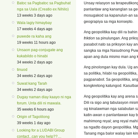
Unsay relasyon sa terapeutikong
Batoc sa Pagbatoc sa Pagbuhat
panlantaw ang kananglan sa ge
nga sa Uala (Creatio ex Nihilo)
mosugakod sa kapanulun-an sa 
13 weeks 3 days ago
geograpiya sa mga konsepto.
Wala lagiy himaybay
17 weeks 4 days ago
Ang geopolitika kay dili ra bah
puwede ra kaha ang
friktion
sa pinulungan. Ang priks
19 weeks 11 hours ago
pasabot nato sa priksyon kay a
Unsaon pag-conjugate ang
sangka sa mga Nasudnong Puwers
kukabildo o hinabi
apan ang dula mismo man ang ki
34 weeks 2 days ago
Ang pinolongan kay dula. Ug an
tinuod
sa politika, hilabi na geopoliti
34 weeks 2 days ago
pagpanabot. Sa geopolitika, an
Suwat kang Tarah
kongkretong katungod. Kasulba
34 weeks 2 days ago
Ang geopolitika kay ang arena 
Dugay naman diay kaayo ni nga
Dili ra sigo ang tabulasyon mi
forum. Unta dili ni mawala.
og kinalawman nga salabutan sa 
35 weeks 6 hours ago
katin-awan o panlantawan kay ba
Origin of Tagolilong
mahimong reyal; ang reyal mahi
39 weeks 1 day ago
sa ngadto dayon geopolitika. Mg
Looking for a LUDABI Group
Tanang mga balor walay lain kin
contact...can you help??....