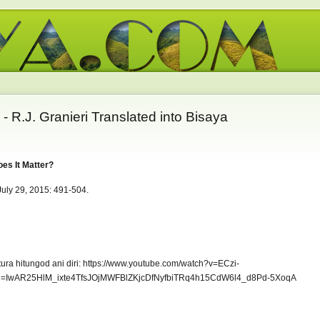
 - R.J. Granieri Translated into Bisaya
es It Matter?
July 29, 2015: 491-504.
tura hitungod ani diri: https://www.youtube.com/watch?v=ECzi-
lid=IwAR25HlM_ixte4TfsJOjMWFBlZKjcDfNyfbiTRq4h15CdW6l4_d8Pd-5XoqA