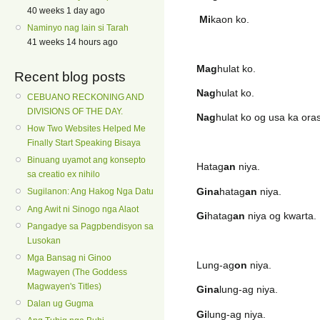
40 weeks 1 day ago
Mi
kaon ko. I 
Naminyo nag lain si Tarah
41 weeks 14 hours ago
Mag
hulat ko. I 
Recent blog posts
Nag
hulat ko. I 
CEBUANO RECKONING AND
DIVISIONS OF THE DAY.
Nag
hulat ko og usa ka or
How Two Websites Helped Me
Finally Start Speaking Bisaya
Binuang uyamot ang konsepto
Hatag
an
niya. He 
sa creatio ex nihilo
Gina
hatag
an
niya. He
Sugilanon: Ang Hakog Nga Datu
Ang Awit ni Sinogo nga Alaot
Gi
hatag
an
niya og kwar
Pangadye sa Pagpbendisyon sa
Lusokan
Mga Bansag ni Ginoo
Lung-ag
on
niya. He 
Magwayen (The Goddess
Magwayen's Titles)
Gina
lung-ag niya. H
Dalan ug Gugma
Gi
lung-ag niya. 