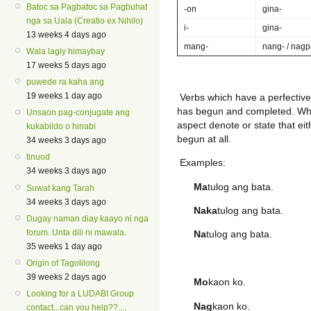
Batoc sa Pagbatoc sa Pagbuhat
-on
gina-
nga sa Uala (Creatio ex Nihilo)
i-
gina-
13 weeks 4 days ago
mang-
nang- / nagp
Wala lagiy himaybay
17 weeks 5 days ago
puwede ra kaha ang
19 weeks 1 day ago
Verbs which have a perfective 
has begun and completed. Whi
Unsaon pag-conjugate ang
aspect denote or state that ei
kukabildo o hinabi
begun at all.
34 weeks 3 days ago
tinuod
Examples:
34 weeks 3 days ago
Ma
tulog ang bata. T
Suwat kang Tarah
34 weeks 3 days ago
Naka
tulog ang bata. 
Dugay naman diay kaayo ni nga
forum. Unta dili ni mawala.
Na
tulog ang bata. T
35 weeks 1 day ago
Origin of Tagolilong
39 weeks 2 days ago
Mo
kaon ko. I 
Looking for a LUDABI Group
Nag
kaon ko. I 
contact...can you help??....