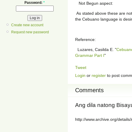
Password:
*
Not Begun aspect: Fu
As stated above these are not 
the Cebuano language is desir
Create new account
Request new password
Reference:
Luzares, Casilda E. "
Cebuano
Grammar Part I
"
Tweet
Login
or
register
to post comm
Comments
Ang dila natong Bisay
http://www.archive.org/detail