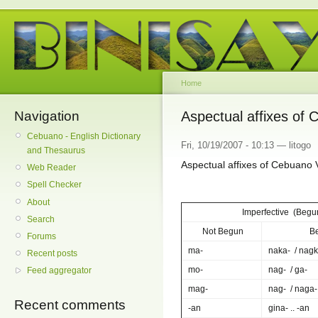
Home
Navigation
Aspectual affixes of
Cebuano - English Dictionary
Fri, 10/19/2007 - 10:13 — litogo
and Thesaurus
Aspectual affixes of Cebuano 
Web Reader
Spell Checker
About
Imperfective (Begu
Search
Not Begun
B
Forums
ma-
naka- / nagk
Recent posts
mo-
nag- / ga-
Feed aggregator
mag-
nag- / naga-
Recent comments
-an
gina- .. -an