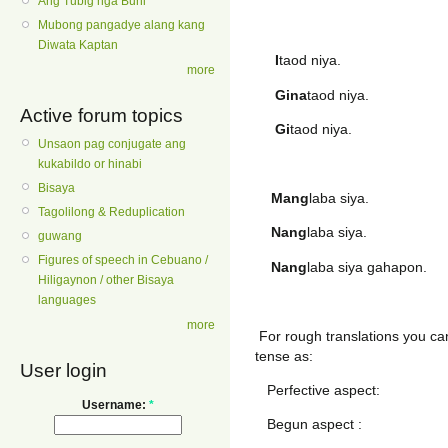
Ang Tubig nga Buhi
Mubong pangadye alang kang
Diwata Kaptan
I
taod niya. He wi
more
Gina
taod niya. He 
Active forum topics
Gi
taod niya. He 
Unsaon pag conjugate ang
kukabildo or hinabi
Bisaya
Mang
laba siya. Sh
Tagolilong & Reduplication
Nang
laba siya. S
guwang
Figures of speech in Cebuano /
Nang
laba siya gahapon
Hiligaynon / other Bisaya
languages
more
For rough translations you ca
tense as:
User login
Perfective aspect: P
Username:
*
Begun aspect : Pre