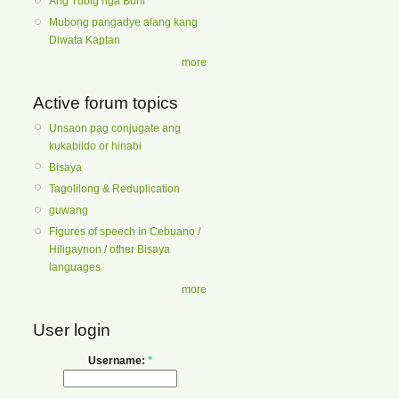
Ang Tubig nga Buhi
Mubong pangadye alang kang
Diwata Kaptan
more
Active forum topics
Unsaon pag conjugate ang
kukabildo or hinabi
Bisaya
Tagolilong & Reduplication
guwang
Figures of speech in Cebuano /
Hiligaynon / other Bisaya
languages
more
User login
Username:
*