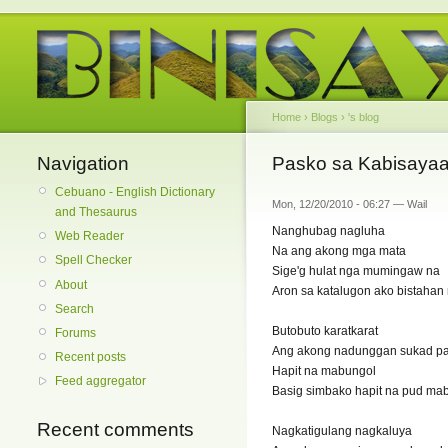
Home
›
Blogs
›
's blog
Navigation
Pasko sa Kabisaya
Cebuano - English Dictionary
Mon, 12/20/2010 - 06:27 — Wail
and Thesaurus
Nanghubag nagluha
Web Reader
Na ang akong mga mata
Spell Checker
Sige'g hulat nga mumingaw na
About
Aron sa katalugon ako bistahan
Search
Butobuto karatkarat
Forums
Ang akong nadunggan sukad pa
Recent posts
Hapit na mabungol
Feed aggregator
Basig simbako hapit na pud ma
Recent comments
Nagkatigulang nagkaluya