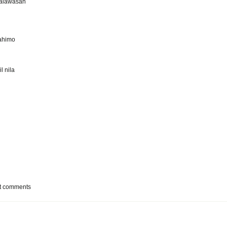
kalawasan
ahimo
 nila
t comments