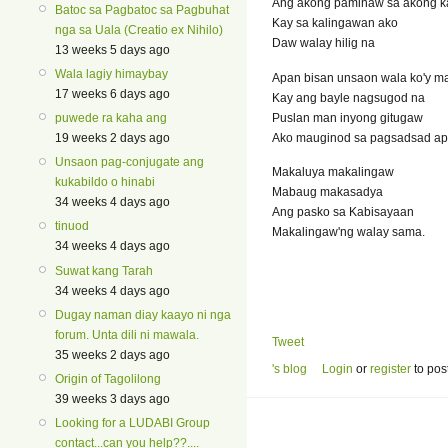
Ang akong paminaw sa akong 
Batoc sa Pagbatoc sa Pagbuhat
Kay sa kalingawan ako
nga sa Uala (Creatio ex Nihilo)
Daw walay hilig na
13 weeks 5 days ago
Wala lagiy himaybay
Apan bisan unsaon wala ko'y m
17 weeks 6 days ago
Kay ang bayle nagsugod na
Puslan man inyong gitugaw
puwede ra kaha ang
Ako mauginod sa pagsadsad apil
19 weeks 2 days ago
Unsaon pag-conjugate ang
Makaluya makalingaw
kukabildo o hinabi
Mabaug makasadya
34 weeks 4 days ago
Ang pasko sa Kabisayaan
tinuod
Makalingaw'ng walay sama.
34 weeks 4 days ago
Suwat kang Tarah
34 weeks 4 days ago
Dugay naman diay kaayo ni nga
forum. Unta dili ni mawala.
Tweet
35 weeks 2 days ago
's blog
Login
or
register
to pos
Origin of Tagolilong
39 weeks 3 days ago
Looking for a LUDABI Group
contact...can you help??....