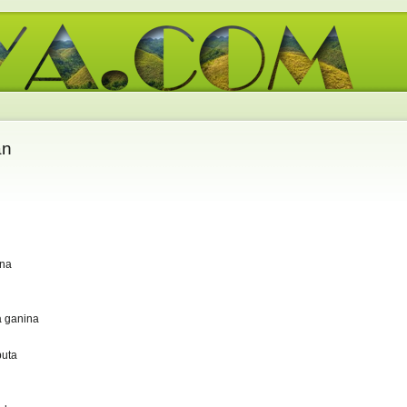
an
 na
 ganina
buta