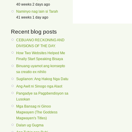
40 weeks 2 days ago
Naminyo nag lain si Tarah
41 weeks 1 day ago
Recent blog posts
CEBUANO RECKONING AND
DIVISIONS OF THE DAY.
How Two Websites Helped Me
Finally Start Speaking Bisaya
Binuang uyamot ang konsepto
sa creatio ex nihilo
Sugilanon: Ang Hakog Nga Datu
Ang Awit ni Sinogo nga Alaot
Pangadye sa Pagpbendisyon sa
Lusokan
Mga Bansag ni Ginoo
Magwayen (The Goddess
Magwayen's Titles)
Dalan ug Gugma