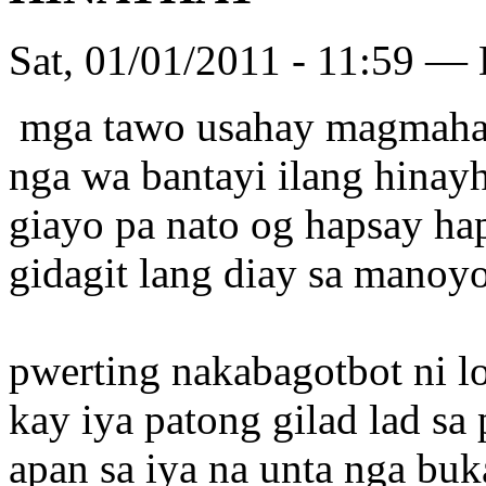
Sat, 01/01/2011 - 11:59 —
mga tawo usahay magmah
nga wa bantayi ilang hinay
giayo pa nato og hapsay ha
gidagit lang diay sa manoy
pwerting nakabagotbot ni l
kay iya patong gilad lad sa 
apan sa iya na unta nga bu