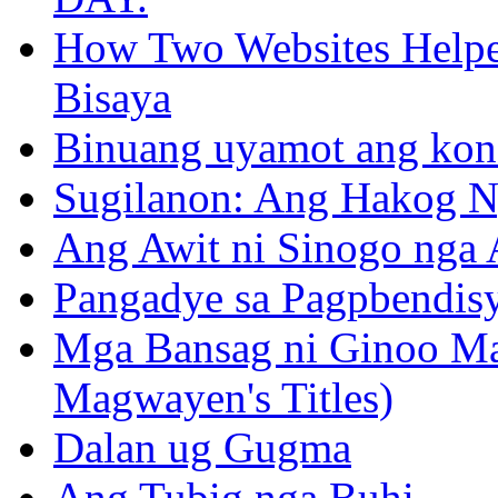
How Two Websites Helped
Bisaya
Binuang uyamot ang konse
Sugilanon: Ang Hakog N
Ang Awit ni Sinogo nga 
Pangadye sa Pagpbendis
Mga Bansag ni Ginoo M
Magwayen's Titles)
Dalan ug Gugma
Ang Tubig nga Buhi