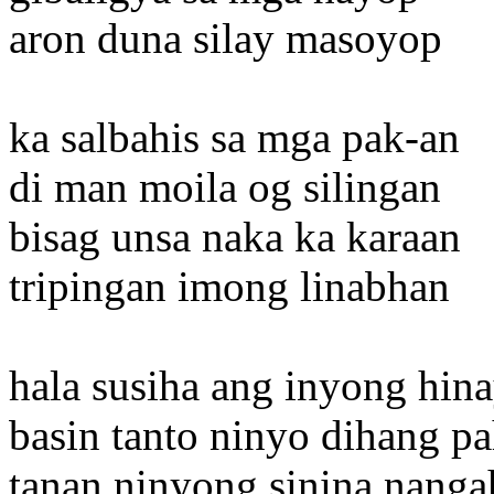
aron duna silay masoyop
ka salbahis sa mga pak-an
di man moila og silingan
bisag unsa naka ka karaan
tripingan imong linabhan
hala susiha ang inyong hin
basin tanto ninyo dihang p
tanan ninyong sinina nang