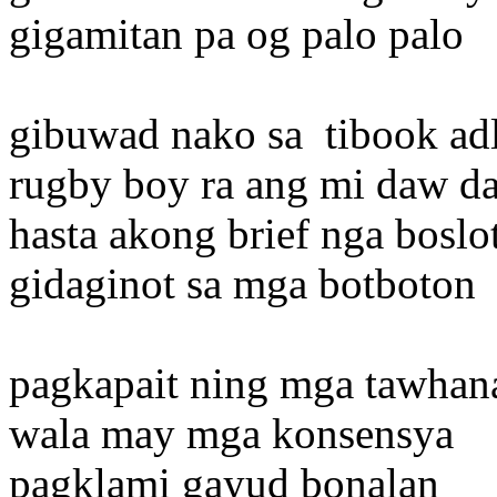
gigamitan pa og palo palo
gibuwad nako sa tibook ad
rugby boy ra ang mi daw d
hasta akong brief nga boslo
gidaginot sa mga botboton
pagkapait ning mga tawhan
wala may mga konsensya
pagklami gayud bonalan