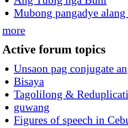
Mubong pangadye alang 
more
Active forum topics
Unsaon pag conjugate an
Bisaya
Tagolilong & Reduplicat
guwang
Figures of speech in Ceb