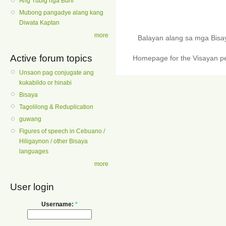
Ang Tubig nga Buhi
Mubong pangadye alang kang
Diwata Kaptan
more
Balayan alang sa mga Bis
Active forum topics
Homepage for the Visayan pe
Unsaon pag conjugate ang
kukabildo or hinabi
Bisaya
Tagolilong & Reduplication
guwang
Figures of speech in Cebuano /
Hiligaynon / other Bisaya
languages
more
User login
Username:
*