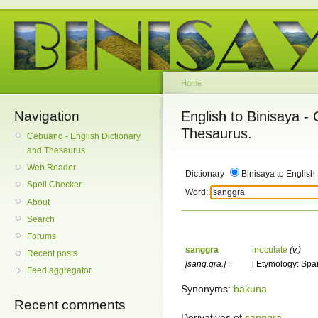
Home
Navigation
English to Binisaya -
Thesaurus.
Cebuano - English Dictionary
and Thesaurus
Web Reader
Dictionary
Binisaya to English
Spell Checker
Word:
About
Search
Forums
sanggra
inoculate
(v.)
Recent posts
[sang.gra.]
:
[ Etymology: Span
Feed aggregator
Synonyms:
bakuna
Recent comments
Derivatives of
sanggra