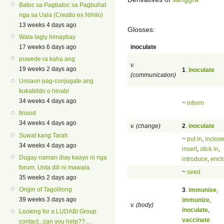
Batoc sa Pagbatoc sa Pagbuhat
nga sa Uala (Creatio ex Nihilo)
13 weeks 4 days ago
Glosses:
Wala lagiy himaybay
inoculate
17 weeks 6 days ago
puwede ra kaha ang
v.
19 weeks 2 days ago
1
.
inoculate
(communication)
Unsaon pag-conjugate ang
kukabildo o hinabi
34 weeks 4 days ago
~
inform
tinuod
34 weeks 4 days ago
v. (change)
2
.
inoculate
Suwat kang Tarah
~
put in
,
inclos
34 weeks 4 days ago
insert
,
stick in
,
Dugay naman diay kaayo ni nga
introduce
,
encl
forum. Unta dili ni mawala.
~
seed
35 weeks 2 days ago
Origin of Tagolilong
3
.
immunise
,
39 weeks 3 days ago
immunize
,
v. (body)
inoculate
,
Looking for a LUDABI Group
vaccinate
contact...can you help??....