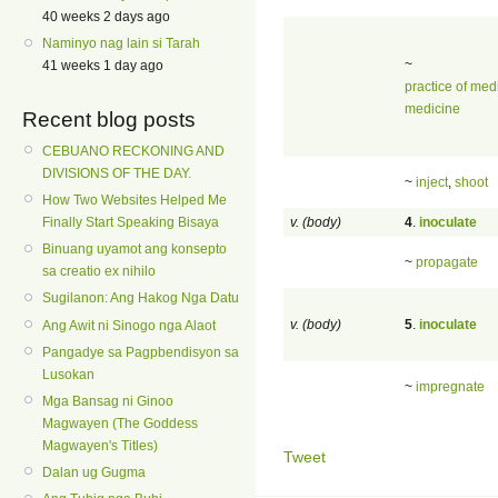
40 weeks 2 days ago
Naminyo nag lain si Tarah
~
41 weeks 1 day ago
practice of med
medicine
Recent blog posts
CEBUANO RECKONING AND
DIVISIONS OF THE DAY.
~
inject
,
shoot
How Two Websites Helped Me
v. (body)
4
.
inoculate
Finally Start Speaking Bisaya
Binuang uyamot ang konsepto
~
propagate
sa creatio ex nihilo
Sugilanon: Ang Hakog Nga Datu
v. (body)
5
.
inoculate
Ang Awit ni Sinogo nga Alaot
Pangadye sa Pagpbendisyon sa
Lusokan
~
impregnate
Mga Bansag ni Ginoo
Magwayen (The Goddess
Magwayen's Titles)
Tweet
Dalan ug Gugma