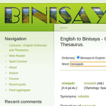
Home
Navigation
English to Binisaya -
Thesaurus.
Cebuano - English Dictionary
and Thesaurus
Web Reader
Dictionary
Binisaya to English
Spell Checker
Word:
About
Search
Forums
renegado
renegade
(adj.)
Recent posts
[ri.ni.gá.du.]
:
[ Etymology: Spa
Feed aggregator
Synonyms:
rebelde
Recent comments
Derivatives of
renegado