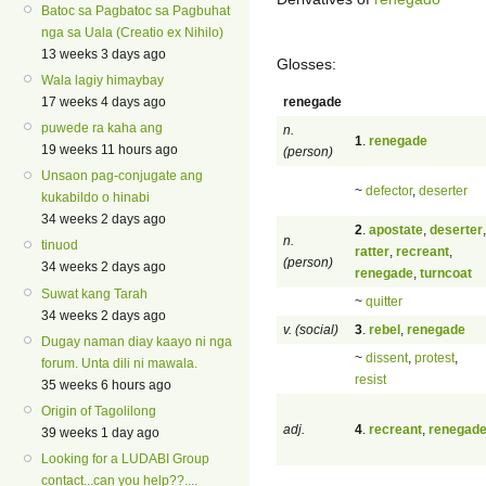
Batoc sa Pagbatoc sa Pagbuhat
nga sa Uala (Creatio ex Nihilo)
13 weeks 3 days ago
Glosses:
Wala lagiy himaybay
renegade
17 weeks 4 days ago
puwede ra kaha ang
n.
1
.
renegade
19 weeks 11 hours ago
(person)
Unsaon pag-conjugate ang
~
defector
,
deserter
kukabildo o hinabi
34 weeks 2 days ago
2
.
apostate
,
deserter
,
n.
tinuod
ratter
,
recreant
,
(person)
34 weeks 2 days ago
renegade
,
turncoat
Suwat kang Tarah
~
quitter
34 weeks 2 days ago
v. (social)
3
.
rebel
,
renegade
Dugay naman diay kaayo ni nga
~
dissent
,
protest
,
forum. Unta dili ni mawala.
resist
35 weeks 6 hours ago
Origin of Tagolilong
adj.
4
.
recreant
,
renegad
39 weeks 1 day ago
Looking for a LUDABI Group
contact...can you help??....