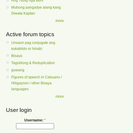
Ang Tubig nga Buhi
Mubong pangadye alang kang
Diwata Kaptan
more
Active forum topics
Unsaon pag conjugate ang
kukabildo or hinabi
Bisaya
Tagolilong & Reduplication
guwang
Figures of speech in Cebuano /
Hiligaynon / other Bisaya
languages
more
User login
Username:
*