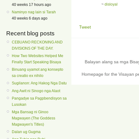
~
disloyal
40 weeks 17 hours ago
Naminyo nag lain si Tarah
40 weeks 6 days ago
Tweet
Recent blog posts
CEBUANO RECKONING AND
DIVISIONS OF THE DAY.
How Two Websites Helped Me
Balayan alang sa mga Bis
Finally Start Speaking Bisaya
Binuang uyamot ang konsepto
Homepage for the Visayan pe
sa creatio ex nihilo
Sugilanon: Ang Hakog Nga Datu
Ang Awit ni Sinogo nga Alaot
Pangadye sa Pagpbendisyon sa
Lusokan
Mga Bansag ni Ginoo
Magwayen (The Goddess
Magwayen's Titles)
Dalan ug Gugma