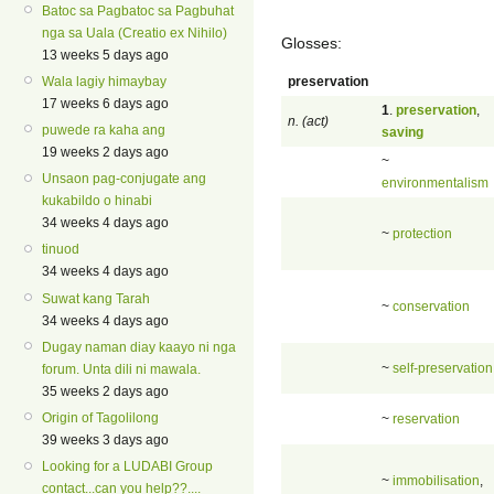
Batoc sa Pagbatoc sa Pagbuhat
nga sa Uala (Creatio ex Nihilo)
Glosses:
13 weeks 5 days ago
preservation
Wala lagiy himaybay
17 weeks 6 days ago
1
.
preservation
,
n. (act)
puwede ra kaha ang
saving
19 weeks 2 days ago
~
Unsaon pag-conjugate ang
environmentalism
kukabildo o hinabi
34 weeks 4 days ago
~
protection
tinuod
34 weeks 4 days ago
Suwat kang Tarah
~
conservation
34 weeks 4 days ago
Dugay naman diay kaayo ni nga
~
self-preservation
forum. Unta dili ni mawala.
35 weeks 2 days ago
Origin of Tagolilong
~
reservation
39 weeks 3 days ago
Looking for a LUDABI Group
~
immobilisation
,
contact...can you help??....