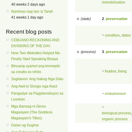
immobilization
40 weeks 2 days ago
Naminyo nag lain si Tarah
41 weeks 1 day ago
n. (state)
2
.
preservation
Recent blog posts
~
condition
,
status
CEBUANO RECKONING AND
DIVISIONS OF THE DAY.
n. (process)
3
.
preservation
How Two Websites Helped Me
Finally Start Speaking Bisaya
Binuang uyamot ang konsepto
~
fixation
,
fixing
sa creatio ex nihilo
Sugilanon: Ang Hakog Nga Datu
Ang Awit ni Sinogo nga Alaot
Pangadye sa Pagpbendisyon sa
~
embalmment
Lusokan
Mga Bansag ni Ginoo
~
Magwayen (The Goddess
biological process
,
Magwayen's Titles)
organic process
Dalan ug Gugma