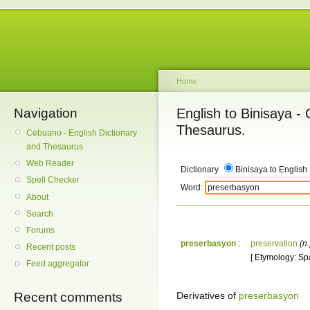
Home
Navigation
English to Binisaya -
Thesaurus.
Cebuano - English Dictionary
and Thesaurus
Web Reader
Dictionary
Binisaya to English
Spell Checker
Word:
About
Search
Forums
preserbasyon
:
preservation
(n.
Recent posts
[ Etymology: Sp
Feed aggregator
Derivatives of
preserbasyon
Recent comments