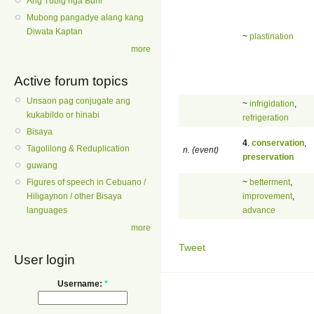
Ang Tubig nga Buhi
Mubong pangadye alang kang
Diwata Kaptan
~
plastination
more
Active forum topics
Unsaon pag conjugate ang
~
infrigidation
,
kukabildo or hinabi
refrigeration
Bisaya
4
.
conservation
,
Tagolilong & Reduplication
n. (event)
preservation
guwang
~
betterment
,
Figures of speech in Cebuano /
improvement
,
Hiligaynon / other Bisaya
advance
languages
more
Tweet
User login
Username:
*