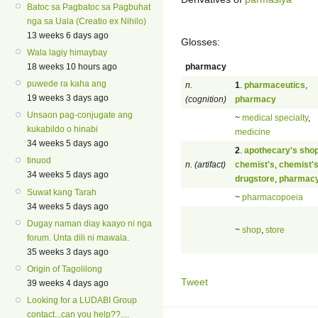
Batoc sa Pagbatoc sa Pagbuhat
nga sa Uala (Creatio ex Nihilo)
13 weeks 6 days ago
Glosses:
Wala lagiy himaybay
pharmacy
18 weeks 10 hours ago
puwede ra kaha ang
n.
1
.
pharmaceutics
,
19 weeks 3 days ago
(cognition)
pharmacy
Unsaon pag-conjugate ang
~
medical specialty
,
kukabildo o hinabi
medicine
34 weeks 5 days ago
2
.
apothecary's sho
tinuod
n. (artifact)
chemist's
,
chemist'
34 weeks 5 days ago
drugstore
,
pharmac
Suwat kang Tarah
~
pharmacopoeia
34 weeks 5 days ago
Dugay naman diay kaayo ni nga
~
shop
,
store
forum. Unta dili ni mawala.
35 weeks 3 days ago
Origin of Tagolilong
Tweet
39 weeks 4 days ago
Looking for a LUDABI Group
contact...can you help??....