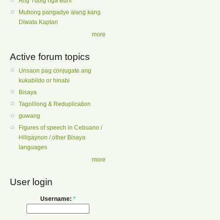
Ang Tubig nga Buhi
Mubong pangadye alang kang
Diwata Kaptan
more
Active forum topics
Unsaon pag conjugate ang
kukabildo or hinabi
Bisaya
Tagolilong & Reduplication
guwang
Figures of speech in Cebuano /
Hiligaynon / other Bisaya
languages
more
User login
Username:
*