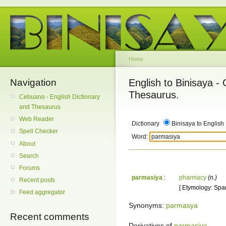
Home
Navigation
English to Binisaya -
Thesaurus.
Cebuano - English Dictionary
and Thesaurus
Web Reader
Dictionary
Binisaya to English
Spell Checker
Word:
About
Search
Forums
parmasiya
:
pharmacy
(n.)
Recent posts
[ Etymology: Spa
Feed aggregator
Synonyms:
parmasya
Recent comments
Derivatives of
parmasiya