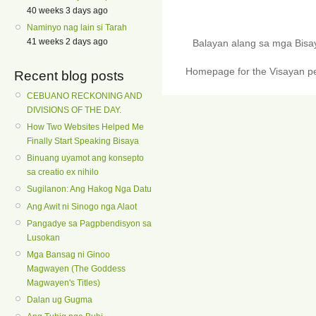
40 weeks 3 days ago
Naminyo nag lain si Tarah
41 weeks 2 days ago
Balayan alang sa mga Bis
Homepage for the Visayan pe
Recent blog posts
CEBUANO RECKONING AND
DIVISIONS OF THE DAY.
How Two Websites Helped Me
Finally Start Speaking Bisaya
Binuang uyamot ang konsepto
sa creatio ex nihilo
Sugilanon: Ang Hakog Nga Datu
Ang Awit ni Sinogo nga Alaot
Pangadye sa Pagpbendisyon sa
Lusokan
Mga Bansag ni Ginoo
Magwayen (The Goddess
Magwayen's Titles)
Dalan ug Gugma