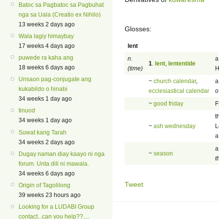
Batoc sa Pagbatoc sa Pagbuhat
nga sa Uala (Creatio ex Nihilo)
13 weeks 2 days ago
Glosses:
Wala lagiy himaybay
lent
17 weeks 4 days ago
puwede ra kaha ang
n.
a
1
.
lent
,
lententide
18 weeks 6 days ago
(time)
H
Unsaon pag-conjugate ang
~
church calendar
,
a
kukabildo o hinabi
ecclesiastical calendar
o
34 weeks 1 day ago
~
good friday
F
tinuod
t
34 weeks 1 day ago
~
ash wednesday
L
Suwat kang Tarah
a
34 weeks 2 days ago
a
~
season
Dugay naman diay kaayo ni nga
t
forum. Unta dili ni mawala.
34 weeks 6 days ago
Tweet
Origin of Tagolilong
39 weeks 23 hours ago
Looking for a LUDABI Group
contact...can you help??....