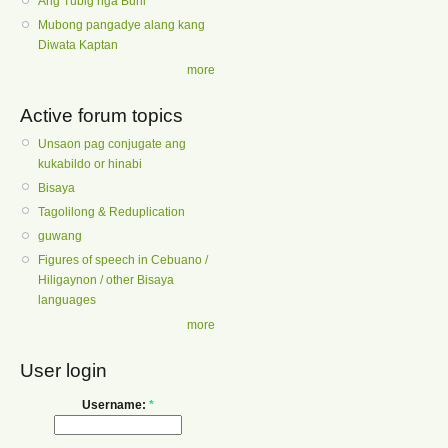
Ang Tubig nga Buhi
Mubong pangadye alang kang
Diwata Kaptan
more
Active forum topics
Unsaon pag conjugate ang
kukabildo or hinabi
Bisaya
Tagolilong & Reduplication
guwang
Figures of speech in Cebuano /
Hiligaynon / other Bisaya
languages
more
User login
Username:
*