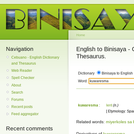
Home
Navigation
English to Binisaya -
Thesaurus.
Cebuano - English Dictionary
and Thesaurus
Web Reader
Dictionary
Binisaya to English
Spell Checker
Word:
About
Search
Forums
kuwaresma
:
lent
(n.)
Recent posts
[ Etymology: Span
Feed aggregator
Related words:
miyerkoles sa 
Recent comments
Derivatives of
kuwaresma