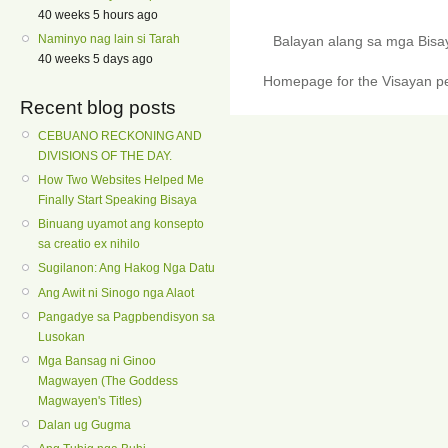
40 weeks 5 hours ago
Naminyo nag lain si Tarah
Balayan alang sa mga Bis
40 weeks 5 days ago
Homepage for the Visayan pe
Recent blog posts
CEBUANO RECKONING AND
DIVISIONS OF THE DAY.
How Two Websites Helped Me
Finally Start Speaking Bisaya
Binuang uyamot ang konsepto
sa creatio ex nihilo
Sugilanon: Ang Hakog Nga Datu
Ang Awit ni Sinogo nga Alaot
Pangadye sa Pagpbendisyon sa
Lusokan
Mga Bansag ni Ginoo
Magwayen (The Goddess
Magwayen's Titles)
Dalan ug Gugma