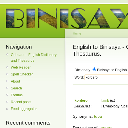
Home
Navigation
English to Binisaya -
Thesaurus.
Cebuano - English Dictionary
and Thesaurus
Web Reader
Dictionary
Binisaya to English
Spell Checker
Word:
About
Search
Forums
kordero
lamb
(n.)
Recent posts
[kur.dí.ru.]
:
[ Etymology: Span
Feed aggregator
Synonyms:
tupa
Recent comments
Derivatives of
kordero