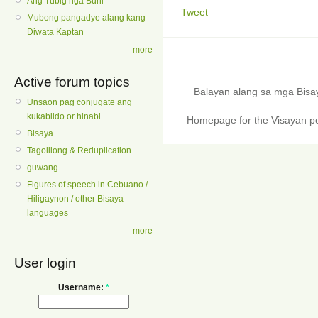
Ang Tubig nga Buhi
Tweet
Mubong pangadye alang kang
Diwata Kaptan
more
Active forum topics
Balayan alang sa mga Bis
Unsaon pag conjugate ang
kukabildo or hinabi
Homepage for the Visayan pe
Bisaya
Tagolilong & Reduplication
guwang
Figures of speech in Cebuano /
Hiligaynon / other Bisaya
languages
more
User login
Username:
*