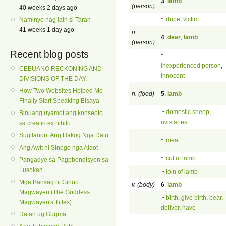
3
.
lamb
(person)
40 weeks 2 days ago
~
dupe
,
victim
Naminyo nag lain si Tarah
41 weeks 1 day ago
n.
4
.
dear
,
lamb
(person)
Recent blog posts
~
inexperienced person
,
CEBUANO RECKONING AND
innocent
DIVISIONS OF THE DAY.
How Two Websites Helped Me
n. (food)
5
.
lamb
Finally Start Speaking Bisaya
~
domestic sheep
,
Binuang uyamot ang konsepto
ovis aries
sa creatio ex nihilo
Sugilanon: Ang Hakog Nga Datu
~
meat
Ang Awit ni Sinogo nga Alaot
~
cut of lamb
Pangadye sa Pagpbendisyon sa
Lusokan
~
loin of lamb
Mga Bansag ni Ginoo
v. (body)
6
.
lamb
Magwayen (The Goddess
~
birth
,
give birth
,
bear
,
Magwayen's Titles)
deliver
,
have
Dalan ug Gugma