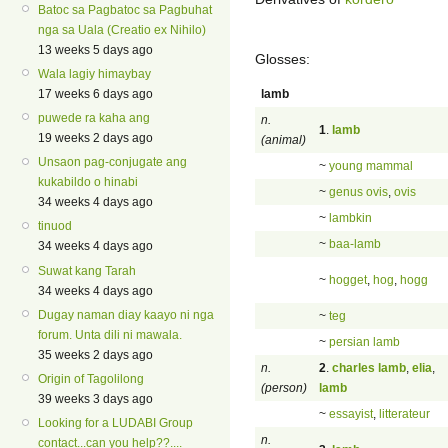
Batoc sa Pagbatoc sa Pagbuhat
nga sa Uala (Creatio ex Nihilo)
13 weeks 5 days ago
Glosses:
Wala lagiy himaybay
lamb
17 weeks 6 days ago
puwede ra kaha ang
n.
1
.
lamb
19 weeks 2 days ago
(animal)
Unsaon pag-conjugate ang
~
young mammal
kukabildo o hinabi
~
genus ovis
,
ovis
34 weeks 4 days ago
~
lambkin
tinuod
~
baa-lamb
34 weeks 4 days ago
Suwat kang Tarah
~
hogget
,
hog
,
hogg
34 weeks 4 days ago
Dugay naman diay kaayo ni nga
~
teg
forum. Unta dili ni mawala.
~
persian lamb
35 weeks 2 days ago
n.
2
.
charles lamb
,
elia
,
Origin of Tagolilong
(person)
lamb
39 weeks 3 days ago
~
essayist
,
litterateur
Looking for a LUDABI Group
n.
contact...can you help??....