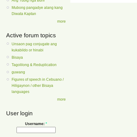
Ang Tubig nga Buhi
Mubong pangadye alang kang
Diwata Kaptan
more
Active forum topics
Unsaon pag conjugate ang
kukabildo or hinabi
Bisaya
Tagolilong & Reduplication
guwang
Figures of speech in Cebuano /
Hiligaynon / other Bisaya
languages
more
User login
Username:
*