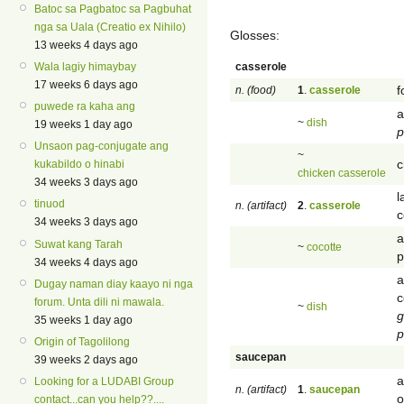
Batoc sa Pagbatoc sa Pagbuhat
nga sa Uala (Creatio ex Nihilo)
Glosses:
13 weeks 4 days ago
casserole
Wala lagiy himaybay
17 weeks 6 days ago
f
n. (food)
1
.
casserole
puwede ra kaha ang
a
~
dish
19 weeks 1 day ago
p
Unsaon pag-conjugate ang
~
c
kukabildo o hinabi
chicken casserole
34 weeks 3 days ago
l
tinuod
n. (artifact)
2
.
casserole
c
34 weeks 3 days ago
a
Suwat kang Tarah
~
cocotte
p
34 weeks 4 days ago
a
Dugay naman diay kaayo ni nga
c
forum. Unta dili ni mawala.
~
dish
g
35 weeks 1 day ago
p
Origin of Tagolilong
saucepan
39 weeks 2 days ago
a
Looking for a LUDABI Group
n. (artifact)
1
.
saucepan
o
contact...can you help??....