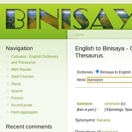
Home
Navigation
English to Binisaya -
Thesaurus.
Cebuano - English Dictionary
and Thesaurus
Web Reader
Dictionary
Binisaya to English
Spell Checker
Word:
About
Search
Forums
kansiyon
serenade
(v.)
Recent posts
[kan.si.yun.]
:
[ Etymology: Spa
Feed aggregator
Synonyms:
harana
Recent comments
Derivatives of
kansiyon