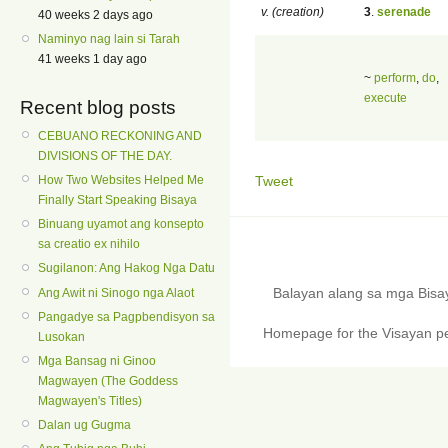
v. (creation)
3
.
serenade
40 weeks 2 days ago
Naminyo nag lain si Tarah
41 weeks 1 day ago
~
perform
,
do
,
execute
Recent blog posts
CEBUANO RECKONING AND
DIVISIONS OF THE DAY.
Tweet
How Two Websites Helped Me
Finally Start Speaking Bisaya
Binuang uyamot ang konsepto
sa creatio ex nihilo
Sugilanon: Ang Hakog Nga Datu
Balayan alang sa mga Bis
Ang Awit ni Sinogo nga Alaot
Pangadye sa Pagpbendisyon sa
Homepage for the Visayan pe
Lusokan
Mga Bansag ni Ginoo
Magwayen (The Goddess
Magwayen's Titles)
Dalan ug Gugma