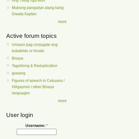
Ang Tubig nga Buhi
Mubong pangadye alang kang
Diwata Kaptan
more
Active forum topics
Unsaon pag conjugate ang
kukabildo or hinabi
Bisaya
Tagolilong & Reduplication
guwang
Figures of speech in Cebuano /
Hiligaynon / other Bisaya
languages
more
User login
Username:
*