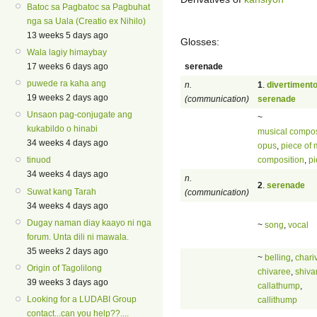
Batoc sa Pagbatoc sa Pagbuhat
nga sa Uala (Creatio ex Nihilo)
13 weeks 5 days ago
Glosses:
Wala lagiy himaybay
serenade
17 weeks 6 days ago
puwede ra kaha ang
n.
1
.
divertiment
19 weeks 2 days ago
(communication)
serenade
Unsaon pag-conjugate ang
~
kukabildo o hinabi
musical compos
34 weeks 4 days ago
opus
,
piece of 
composition
,
pi
tinuod
34 weeks 4 days ago
n.
2
.
serenade
Suwat kang Tarah
(communication)
34 weeks 4 days ago
Dugay naman diay kaayo ni nga
~
song
,
vocal
forum. Unta dili ni mawala.
35 weeks 2 days ago
~
belling
,
chari
Origin of Tagolilong
chivaree
,
shiva
39 weeks 3 days ago
callathump
,
Looking for a LUDABI Group
callithump
contact...can you help??....