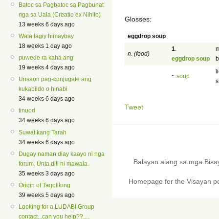
Batoc sa Pagbatoc sa Pagbuhat
nga sa Uala (Creatio ex Nihilo)
Glosses:
13 weeks 6 days ago
eggdrop soup
Wala lagiy himaybay
18 weeks 1 day ago
1
.
m
n. (food)
puwede ra kaha ang
eggdrop soup
b
19 weeks 4 days ago
l
~
soup
Unsaon pag-conjugate ang
s
kukabildo o hinabi
34 weeks 6 days ago
Tweet
tinuod
34 weeks 6 days ago
Suwat kang Tarah
34 weeks 6 days ago
Dugay naman diay kaayo ni nga
Balayan alang sa mga Bis
forum. Unta dili ni mawala.
35 weeks 3 days ago
Homepage for the Visayan pe
Origin of Tagolilong
39 weeks 5 days ago
Looking for a LUDABI Group
contact...can you help??....