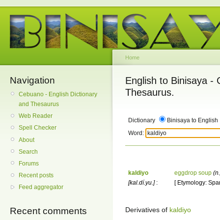
Home
Navigation
English to Binisaya -
Thesaurus.
Cebuano - English Dictionary
and Thesaurus
Web Reader
Dictionary
Binisaya to English
Spell Checker
Word:
About
Search
Forums
kaldiyo
eggdrop soup
(n.
Recent posts
[kal.dí.yu.]
:
[ Etymology: Spani
Feed aggregator
Derivatives of
kaldiyo
Recent comments