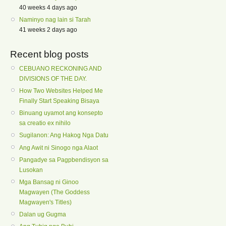
40 weeks 4 days ago
Naminyo nag lain si Tarah
41 weeks 2 days ago
Recent blog posts
CEBUANO RECKONING AND
DIVISIONS OF THE DAY.
How Two Websites Helped Me
Finally Start Speaking Bisaya
Binuang uyamot ang konsepto
sa creatio ex nihilo
Sugilanon: Ang Hakog Nga Datu
Ang Awit ni Sinogo nga Alaot
Pangadye sa Pagpbendisyon sa
Lusokan
Mga Bansag ni Ginoo
Magwayen (The Goddess
Magwayen's Titles)
Dalan ug Gugma