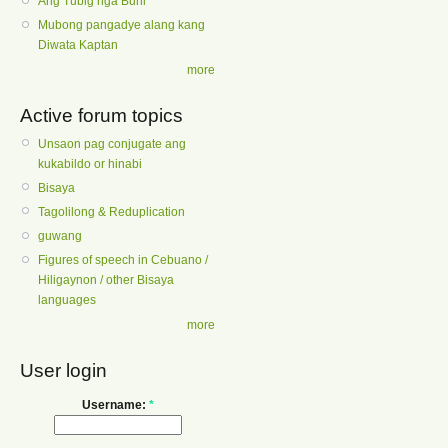
Ang Tubig nga Buhi
Mubong pangadye alang kang
Diwata Kaptan
more
Active forum topics
Unsaon pag conjugate ang
kukabildo or hinabi
Bisaya
Tagolilong & Reduplication
guwang
Figures of speech in Cebuano /
Hiligaynon / other Bisaya
languages
more
User login
Username:
*