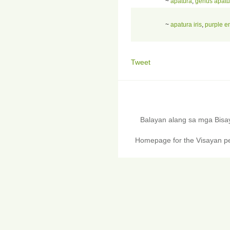
~
apatura
,
genus apatu
~
apatura iris
,
purple e
Tweet
Balayan alang sa mga Bis
Homepage for the Visayan pe