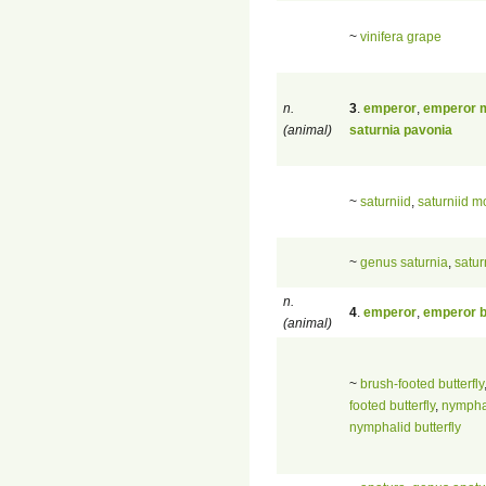
~
vinifera grape
n.
3
.
emperor
,
emperor 
(animal)
saturnia pavonia
~
saturniid
,
saturniid m
~
genus saturnia
,
satur
n.
4
.
emperor
,
emperor b
(animal)
~
brush-footed butterfly
footed butterfly
,
nympha
nymphalid butterfly