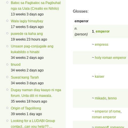
Batoc sa Pagbatoc sa Pagbuhat
nga sa Uala (Creatio ex Nihilo)
Glosses:
13 weeks 3 days ago
emperor
Wala lagiy himaybay
17 weeks 5 days ago
n.
1
.
emperor
puwede ra kaha ang
(person)
19 weeks 23 hours ago
~
empress
Unsaon pag-conjugate ang
kukabildo o hinabi
~
holy roman emperor
34 weeks 2 days ago
tinuod
34 weeks 2 days ago
~
kaiser
Suwat kang Tarah
34 weeks 3 days ago
Dugay naman diay kaayo ni nga
forum. Unta dili ni mawala.
~
mikado
,
tenno
35 weeks 18 hours ago
Origin of Tagolilong
~
emperor of rome
,
39 weeks 1 day ago
roman emperor
Looking for a LUDABI Group
contact...can you help??....
~
romanoff
,
romanov