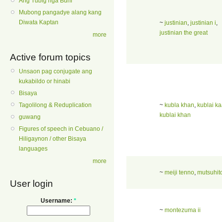
Ang Tubig nga Buhi
Mubong pangadye alang kang
Diwata Kaptan
~
justinian
,
justinian i
,
justinian the great
more
Active forum topics
Unsaon pag conjugate ang
kukabildo or hinabi
Bisaya
~
kubla khan
,
kublai k
Tagolilong & Reduplication
kublai khan
guwang
Figures of speech in Cebuano /
Hiligaynon / other Bisaya
languages
more
~
meiji tenno
,
mutsuhit
User login
Username:
*
~
montezuma ii