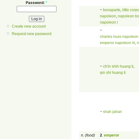
Password:
*
~
bonaparte
,
little corp
napoleon
,
napoleon bo
napoleon i
Create new account
~
Request new password
charles louis napoleon
emperor napoleon iii
,
n
~
ch'in shih huang ti
,
qin shi huang ti
~
shah jahan
n. (food)
2
.
emperor