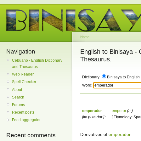
Home
Navigation
English to Binisaya -
Thesaurus.
Cebuano - English Dictionary
and Thesaurus
Web Reader
Dictionary
Binisaya to English
Spell Checker
Word:
About
Search
Forums
emperador
emperor
(n.)
Recent posts
[im.pi.ra.dur.]
:
[ Etymology: Spa
Feed aggregator
Derivatives of
emperador
Recent comments