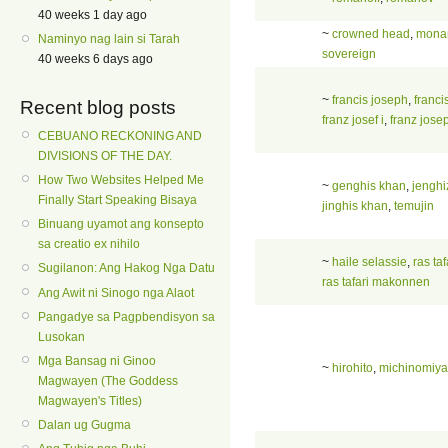
40 weeks 1 day ago
~
crowned head
,
mona
Naminyo nag lain si Tarah
sovereign
40 weeks 6 days ago
~
francis joseph
,
franci
Recent blog posts
franz josef i
,
franz jose
CEBUANO RECKONING AND
DIVISIONS OF THE DAY.
How Two Websites Helped Me
~
genghis khan
,
jenghi
Finally Start Speaking Bisaya
jinghis khan
,
temujin
Binuang uyamot ang konsepto
sa creatio ex nihilo
~
haile selassie
,
ras taf
Sugilanon: Ang Hakog Nga Datu
ras tafari makonnen
Ang Awit ni Sinogo nga Alaot
Pangadye sa Pagpbendisyon sa
Lusokan
Mga Bansag ni Ginoo
~
hirohito
,
michinomiya 
Magwayen (The Goddess
Magwayen's Titles)
Dalan ug Gugma