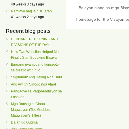
40 weeks 3 days ago
Balayan alang sa mga Bis
Naminyo nag lain si Tarah
41 weeks 2 days ago
Homepage for the Visayan pe
Recent blog posts
CEBUANO RECKONING AND
DIVISIONS OF THE DAY.
How Two Websites Helped Me
Finally Start Speaking Bisaya
Binuang uyamot ang konsepto
sa creatio ex nihilo
Sugilanon: Ang Hakog Nga Datu
Ang Awit ni Sinogo nga Alaot
Pangadye sa Pagpbendisyon sa
Lusokan
Mga Bansag ni Ginoo
Magwayen (The Goddess
Magwayen's Titles)
Dalan ug Gugma