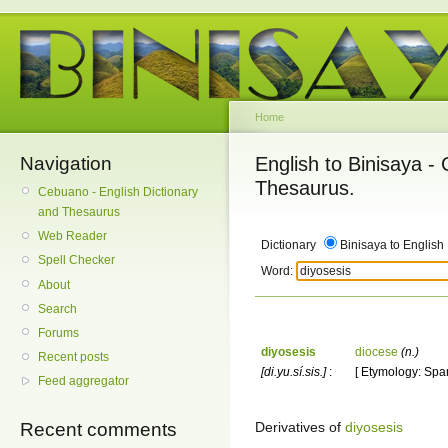
Home
Navigation
English to Binisaya -
Thesaurus.
Cebuano - English Dictionary
and Thesaurus
Web Reader
Dictionary
Binisaya to English
Spell Checker
Word:
About
Search
Forums
diyosesis
diocese
(n.)
Recent posts
[di.yu.sí.sis.]
:
[ Etymology: Spa
Feed aggregator
Derivatives of
diyosesis
Recent comments