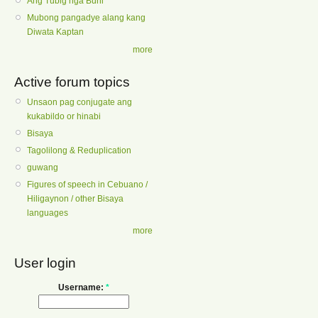
Ang Tubig nga Buhi
Mubong pangadye alang kang
Diwata Kaptan
more
Active forum topics
Unsaon pag conjugate ang
kukabildo or hinabi
Bisaya
Tagolilong & Reduplication
guwang
Figures of speech in Cebuano /
Hiligaynon / other Bisaya
languages
more
User login
Username:
*