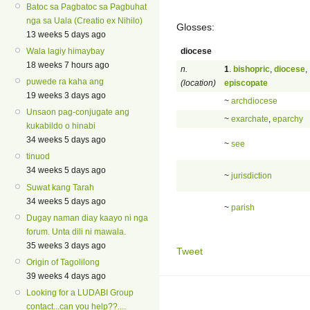
Batoc sa Pagbatoc sa Pagbuhat
nga sa Uala (Creatio ex Nihilo)
Glosses:
13 weeks 5 days ago
diocese
Wala lagiy himaybay
18 weeks 7 hours ago
n.
1
.
bishopric
,
diocese
,
puwede ra kaha ang
(location)
episcopate
19 weeks 3 days ago
~
archdiocese
Unsaon pag-conjugate ang
~
exarchate
,
eparchy
kukabildo o hinabi
34 weeks 5 days ago
~
see
tinuod
34 weeks 5 days ago
~
jurisdiction
Suwat kang Tarah
34 weeks 5 days ago
~
parish
Dugay naman diay kaayo ni nga
forum. Unta dili ni mawala.
35 weeks 3 days ago
Tweet
Origin of Tagolilong
39 weeks 4 days ago
Looking for a LUDABI Group
contact...can you help??....