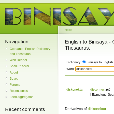
Home
Navigation
English to Binisaya -
Thesaurus.
Cebuano - English Dictionary
and Thesaurus
Web Reader
Dictionary
Binisaya to English
Spell Checker
Word:
About
Search
Forums
diskonektar
:
disconnect
(v.)
Recent posts
[ Etymology: Spa
Feed aggregator
Derivatives of
diskonektar
Recent comments