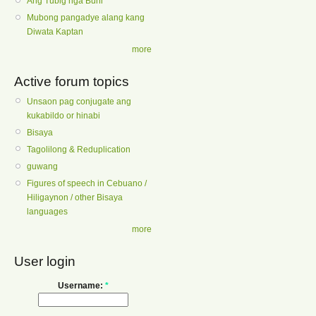
Ang Tubig nga Buhi
Mubong pangadye alang kang
Diwata Kaptan
more
Active forum topics
Unsaon pag conjugate ang
kukabildo or hinabi
Bisaya
Tagolilong & Reduplication
guwang
Figures of speech in Cebuano /
Hiligaynon / other Bisaya
languages
more
User login
Username:
*