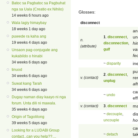
Batoc sa Pagbatoc sa Pagbuhat
nga sa Uala (Creatio ex Nihilo)
Glosses:
14 weeks 6 hours ago
disconnect
Wala lagiy himaybay
18 weeks 1 day ago
an
puwede ra kaha ang
un
1
.
disconnect
,
n.
19 weeks 4 days ago
hi
disconnection
,
(attribute)
va
gulf
Unsaon pag-conjugate ang
fe
kukabildo o hinabi
34 weeks 6 days ago
in
~
disparity
tinuod
pu
2
.
disconnect
,
34 weeks 6 days ago
re
v. (contact)
unplug
aft
Suwat kang Tarah
34 weeks 6 days ago
ca
~
undo
Dugay naman diay kaayo ni nga
eff
forum. Unta dili ni mawala.
ma
v. (contact)
3
.
disconnect
35 weeks 4 days ago
di
~
decouple
,
Origin of Tagolilong
ho
uncouple
39 weeks 5 days ago
ca
Looking for a LUDABI Group
tak
~
detach
contact...can you help??....