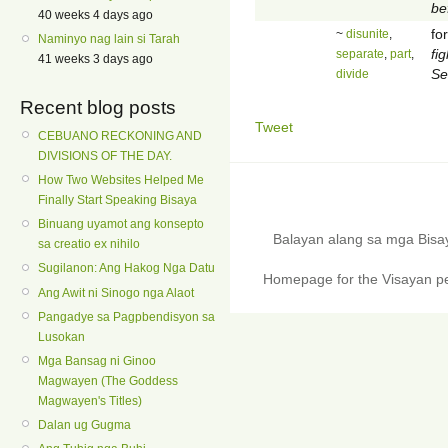
be
40 weeks 4 days ago
for
~
disunite
,
Naminyo nag lain si Tarah
fi
separate
,
part
,
41 weeks 3 days ago
Se
divide
Recent blog posts
Tweet
CEBUANO RECKONING AND
DIVISIONS OF THE DAY.
How Two Websites Helped Me
Finally Start Speaking Bisaya
Binuang uyamot ang konsepto
Balayan alang sa mga Bis
sa creatio ex nihilo
Sugilanon: Ang Hakog Nga Datu
Homepage for the Visayan pe
Ang Awit ni Sinogo nga Alaot
Pangadye sa Pagpbendisyon sa
Lusokan
Mga Bansag ni Ginoo
Magwayen (The Goddess
Magwayen's Titles)
Dalan ug Gugma