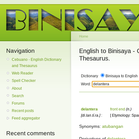
Home
Navigation
English to Binisaya -
Thesaurus.
Cebuano - English Dictionary
and Thesaurus
Web Reader
Dictionary
Binisaya to English
Spell Checker
Word:
About
Search
Forums
delantera
front end
(n.)
Recent posts
[di.lan.tí.ra.]
:
[ Etymology: Span
Feed aggregator
Synonyms:
atubangan
Recent comments
Derivatives of
delantera