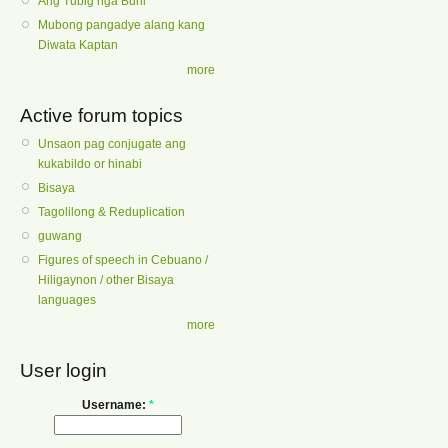
Ang Tubig nga Buhi
Mubong pangadye alang kang
Diwata Kaptan
more
Active forum topics
Unsaon pag conjugate ang
kukabildo or hinabi
Bisaya
Tagolilong & Reduplication
guwang
Figures of speech in Cebuano /
Hiligaynon / other Bisaya
languages
more
User login
Username:
*