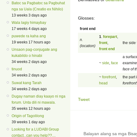
Batoc sa Pagbatoc sa Pagbuhat
nga sa Uala (Creatio ex Nihilo)
13 weeks 3 days ago
Glosses:
Wala lagiy himaybay
front end
17 weeks 4 days ago
puwede ra kaha ang
1
.
forepart
,
n.
19 weeks 17 hours ago
front
,
the side 
(location)
front end
Unsaon pag-conjugate ang
kukabildo o hinabi
a surface
34 weeks 2 days ago
~
side
,
face
examined
face of t
tinuod
34 weeks 2 days ago
~
forefront
,
the part 
Suwat kang Tarah
head
forefront
34 weeks 2 days ago
Dugay naman diay kaayo ni nga
Tweet
forum. Unta dili ni mawala.
35 weeks 12 hours ago
Origin of Tagolilong
39 weeks 1 day ago
Looking for a LUDABI Group
Balayan alang sa mga Bis
contact...can you help??....