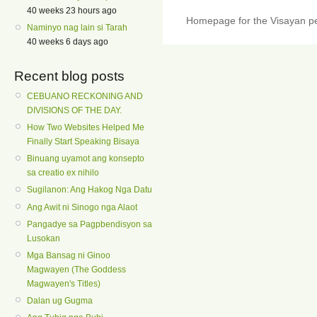
40 weeks 23 hours ago
Homepage for the Visayan pe
Naminyo nag lain si Tarah
40 weeks 6 days ago
Recent blog posts
CEBUANO RECKONING AND
DIVISIONS OF THE DAY.
How Two Websites Helped Me
Finally Start Speaking Bisaya
Binuang uyamot ang konsepto
sa creatio ex nihilo
Sugilanon: Ang Hakog Nga Datu
Ang Awit ni Sinogo nga Alaot
Pangadye sa Pagpbendisyon sa
Lusokan
Mga Bansag ni Ginoo
Magwayen (The Goddess
Magwayen's Titles)
Dalan ug Gugma