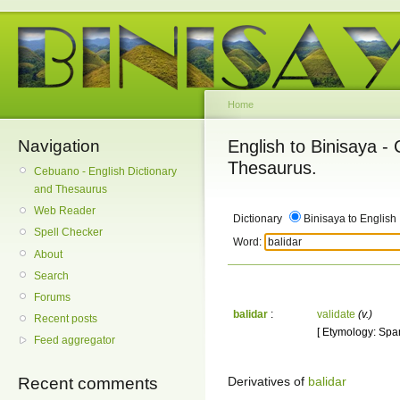
Home
Navigation
English to Binisaya -
Thesaurus.
Cebuano - English Dictionary
and Thesaurus
Web Reader
Dictionary
Binisaya to English
Spell Checker
Word:
About
Search
Forums
balidar
:
validate
(v.)
Recent posts
[ Etymology: Span
Feed aggregator
Derivatives of
balidar
Recent comments