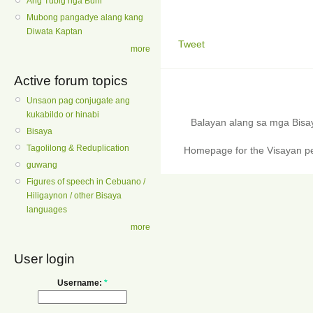
Ang Tubig nga Buhi
Mubong pangadye alang kang
Diwata Kaptan
Tweet
more
Active forum topics
Unsaon pag conjugate ang
kukabildo or hinabi
Balayan alang sa mga Bis
Bisaya
Tagolilong & Reduplication
Homepage for the Visayan pe
guwang
Figures of speech in Cebuano /
Hiligaynon / other Bisaya
languages
more
User login
Username:
*