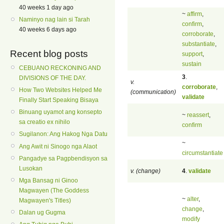
40 weeks 1 day ago
~
affirm
,
Naminyo nag lain si Tarah
confirm
,
40 weeks 6 days ago
corroborate
,
substantiate
,
Recent blog posts
support
,
sustain
CEBUANO RECKONING AND
3
.
DIVISIONS OF THE DAY.
v.
corroborate
,
How Two Websites Helped Me
(communication)
validate
Finally Start Speaking Bisaya
Binuang uyamot ang konsepto
~
reassert
,
sa creatio ex nihilo
confirm
Sugilanon: Ang Hakog Nga Datu
~
Ang Awit ni Sinogo nga Alaot
circumstantiate
Pangadye sa Pagpbendisyon sa
Lusokan
v. (change)
4
.
validate
Mga Bansag ni Ginoo
Magwayen (The Goddess
~
alter
,
Magwayen's Titles)
change
,
Dalan ug Gugma
modify