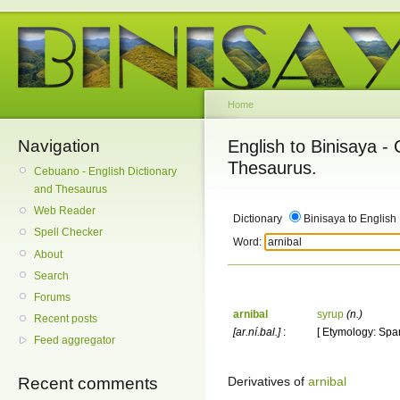
Home
Navigation
English to Binisaya -
Thesaurus.
Cebuano - English Dictionary
and Thesaurus
Web Reader
Dictionary
Binisaya to English
Spell Checker
Word:
About
Search
Forums
arnibal
syrup
(n.)
Recent posts
[ar.ní.bal.]
:
[ Etymology: Spa
Feed aggregator
Derivatives of
arnibal
Recent comments