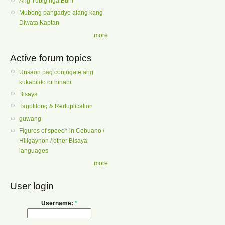
Ang Tubig nga Buhi
Mubong pangadye alang kang
Diwata Kaptan
more
Active forum topics
Unsaon pag conjugate ang
kukabildo or hinabi
Bisaya
Tagolilong & Reduplication
guwang
Figures of speech in Cebuano /
Hiligaynon / other Bisaya
languages
more
User login
Username:
*