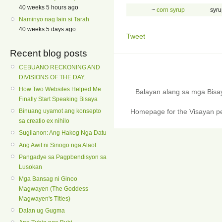
40 weeks 5 hours ago
~
corn syrup
syru
Naminyo nag lain si Tarah
40 weeks 5 days ago
Tweet
Recent blog posts
CEBUANO RECKONING AND
DIVISIONS OF THE DAY.
How Two Websites Helped Me
Balayan alang sa mga Bis
Finally Start Speaking Bisaya
Homepage for the Visayan pe
Binuang uyamot ang konsepto
sa creatio ex nihilo
Sugilanon: Ang Hakog Nga Datu
Ang Awit ni Sinogo nga Alaot
Pangadye sa Pagpbendisyon sa
Lusokan
Mga Bansag ni Ginoo
Magwayen (The Goddess
Magwayen's Titles)
Dalan ug Gugma