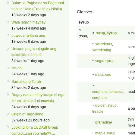
Batoc sa Pagbatoc sa Pagbuhat
nga sa Uala (Creatio ex Nihilo)
Glosses:
13 weeks 2 days ago
syrup
Wala lagiy himaybay
17 weeks 4 days ago
n.
1
.
sirup
,
syrup
a th
puwede ra kaha ang
(food)
18 weeks 6 days ago
~
sweetener
,
some
Unsaon pag-conjugate ang
sweetening
kukabildo o hinabi
suga
~
sugar syrup
34 weeks 1 day ago
toge
tinuod
thic
34 weeks 1 day ago
~
molasses
suga
Suwat kang Tarah
~
34 weeks 2 days ago
sorghum molasses
,
made
Dugay naman diay kaayo ni nga
sorghum
forum. Unta dili ni mawala.
~
golden syrup
,
34 weeks 6 days ago
a pa
treacle
Origin of Tagolilong
thin
39 weeks 23 hours ago
~
grenadine
mixe
Looking for a LUDABI Group
~
maple syrup
made
contact...can you help??....