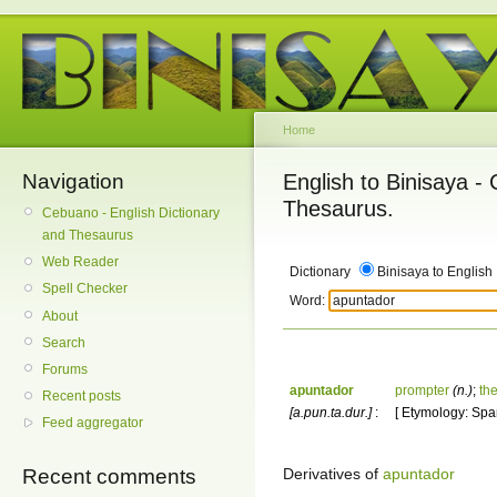
Home
Navigation
English to Binisaya -
Thesaurus.
Cebuano - English Dictionary
and Thesaurus
Web Reader
Dictionary
Binisaya to English
Spell Checker
Word:
About
Search
Forums
apuntador
prompter
(n.)
;
th
Recent posts
[a.pun.ta.dur.]
:
[ Etymology: Spa
Feed aggregator
Derivatives of
apuntador
Recent comments