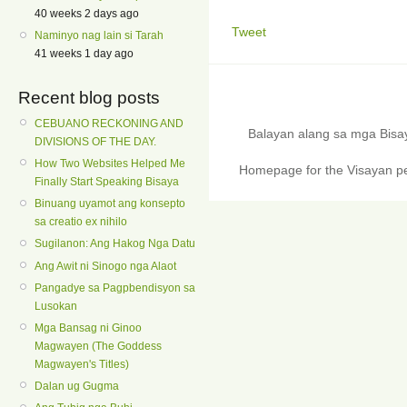
40 weeks 2 days ago
Tweet
Naminyo nag lain si Tarah
41 weeks 1 day ago
Recent blog posts
CEBUANO RECKONING AND
Balayan alang sa mga Bis
DIVISIONS OF THE DAY.
How Two Websites Helped Me
Homepage for the Visayan pe
Finally Start Speaking Bisaya
Binuang uyamot ang konsepto
sa creatio ex nihilo
Sugilanon: Ang Hakog Nga Datu
Ang Awit ni Sinogo nga Alaot
Pangadye sa Pagpbendisyon sa
Lusokan
Mga Bansag ni Ginoo
Magwayen (The Goddess
Magwayen's Titles)
Dalan ug Gugma