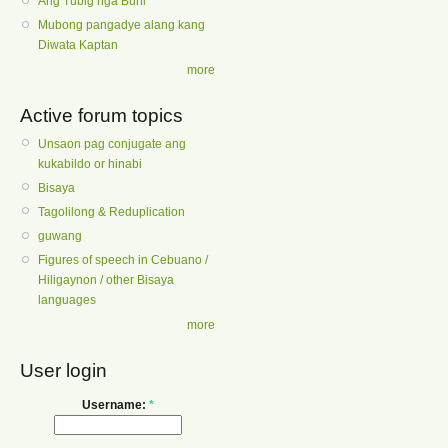
Ang Tubig nga Buhi
Mubong pangadye alang kang
Diwata Kaptan
more
Active forum topics
Unsaon pag conjugate ang
kukabildo or hinabi
Bisaya
Tagolilong & Reduplication
guwang
Figures of speech in Cebuano /
Hiligaynon / other Bisaya
languages
more
User login
Username:
*