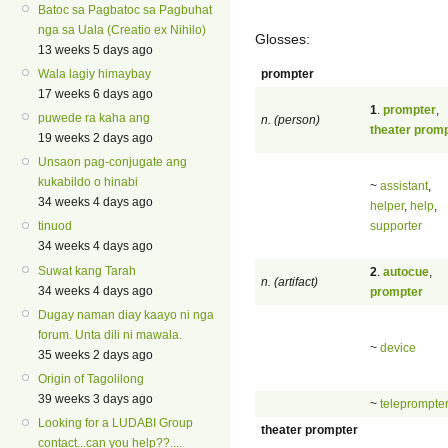
Batoc sa Pagbatoc sa Pagbuhat
nga sa Uala (Creatio ex Nihilo)
Glosses:
13 weeks 5 days ago
prompter
Wala lagiy himaybay
17 weeks 6 days ago
1
.
prompter
,
puwede ra kaha ang
n. (person)
theater prom
19 weeks 2 days ago
Unsaon pag-conjugate ang
kukabildo o hinabi
~
assistant
,
34 weeks 4 days ago
helper
,
help
,
supporter
tinuod
34 weeks 4 days ago
Suwat kang Tarah
2
.
autocue
,
n. (artifact)
34 weeks 4 days ago
prompter
Dugay naman diay kaayo ni nga
forum. Unta dili ni mawala.
~
device
35 weeks 2 days ago
Origin of Tagolilong
39 weeks 3 days ago
~
teleprompte
Looking for a LUDABI Group
theater prompter
contact...can you help??....