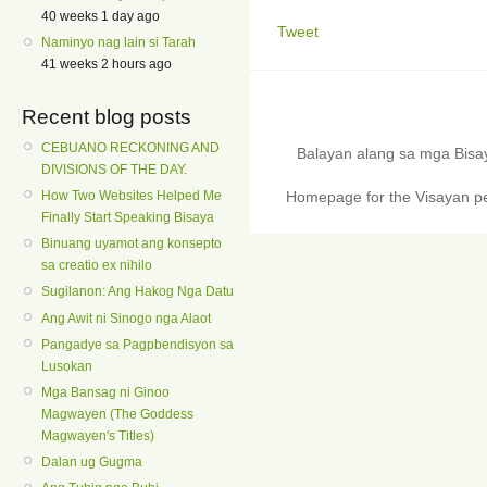
40 weeks 1 day ago
Tweet
Naminyo nag lain si Tarah
41 weeks 2 hours ago
Recent blog posts
CEBUANO RECKONING AND
Balayan alang sa mga Bis
DIVISIONS OF THE DAY.
Homepage for the Visayan pe
How Two Websites Helped Me
Finally Start Speaking Bisaya
Binuang uyamot ang konsepto
sa creatio ex nihilo
Sugilanon: Ang Hakog Nga Datu
Ang Awit ni Sinogo nga Alaot
Pangadye sa Pagpbendisyon sa
Lusokan
Mga Bansag ni Ginoo
Magwayen (The Goddess
Magwayen's Titles)
Dalan ug Gugma