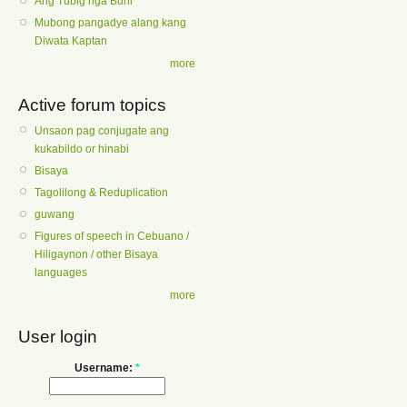
Ang Tubig nga Buhi
Mubong pangadye alang kang
Diwata Kaptan
more
Active forum topics
Unsaon pag conjugate ang
kukabildo or hinabi
Bisaya
Tagolilong & Reduplication
guwang
Figures of speech in Cebuano /
Hiligaynon / other Bisaya
languages
more
User login
Username:
*