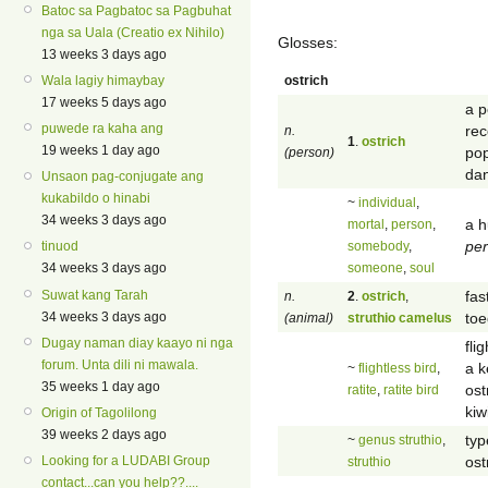
Batoc sa Pagbatoc sa Pagbuhat
nga sa Uala (Creatio ex Nihilo)
Glosses:
13 weeks 3 days ago
ostrich
Wala lagiy himaybay
17 weeks 5 days ago
a p
puwede ra kaha ang
rec
n.
1
.
ostrich
19 weeks 1 day ago
pop
(person)
dan
Unsaon pag-conjugate ang
kukabildo o hinabi
~
individual
,
34 weeks 3 days ago
a h
mortal
,
person
,
per
somebody
,
tinuod
someone
,
soul
34 weeks 3 days ago
fas
Suwat kang Tarah
n.
2
.
ostrich
,
toe
34 weeks 3 days ago
(animal)
struthio camelus
Dugay naman diay kaayo ni nga
fli
forum. Unta dili ni mawala.
a k
~
flightless bird
,
35 weeks 1 day ago
ost
ratite
,
ratite bird
kiw
Origin of Tagolilong
39 weeks 2 days ago
typ
~
genus struthio
,
ost
Looking for a LUDABI Group
struthio
contact...can you help??....