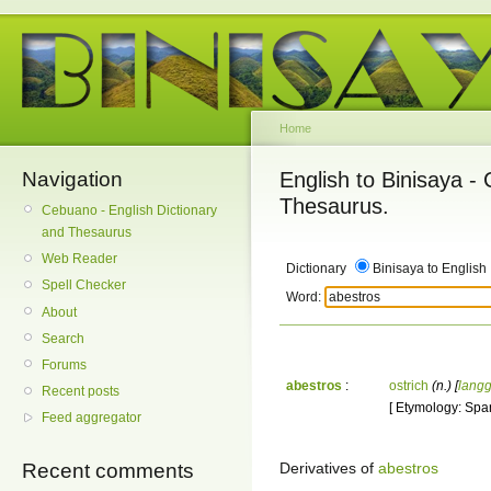
Home
Navigation
English to Binisaya -
Thesaurus.
Cebuano - English Dictionary
and Thesaurus
Web Reader
Dictionary
Binisaya to English
Spell Checker
Word:
About
Search
Forums
abestros
:
ostrich
(n.)
[
lang
Recent posts
[ Etymology: Span
Feed aggregator
Derivatives of
abestros
Recent comments