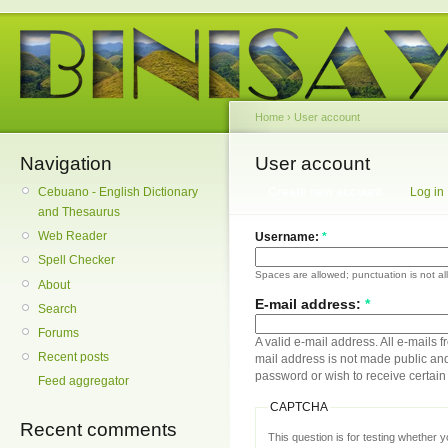
Home
›
User account
Navigation
User account
Cebuano - English Dictionary
Create new account
Log in
and Thesaurus
Web Reader
Username:
*
Spell Checker
Spaces are allowed; punctuation is not a
About
E-mail address:
*
Search
Forums
A valid e-mail address. All e-mails f
Recent posts
mail address is not made public and
password or wish to receive certain 
Feed aggregator
CAPTCHA
Recent comments
This question is for testing whether