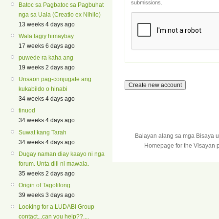
submissions.
Batoc sa Pagbatoc sa Pagbuhat
nga sa Uala (Creatio ex Nihilo)
13 weeks 4 days ago
Wala lagiy himaybay
17 weeks 6 days ago
puwede ra kaha ang
19 weeks 2 days ago
Unsaon pag-conjugate ang
kukabildo o hinabi
34 weeks 4 days ago
tinuod
34 weeks 4 days ago
Suwat kang Tarah
Balayan alang sa mga Bisaya 
34 weeks 4 days ago
Homepage for the Visayan p
Dugay naman diay kaayo ni nga
forum. Unta dili ni mawala.
35 weeks 2 days ago
Origin of Tagolilong
39 weeks 3 days ago
Looking for a LUDABI Group
contact...can you help??....