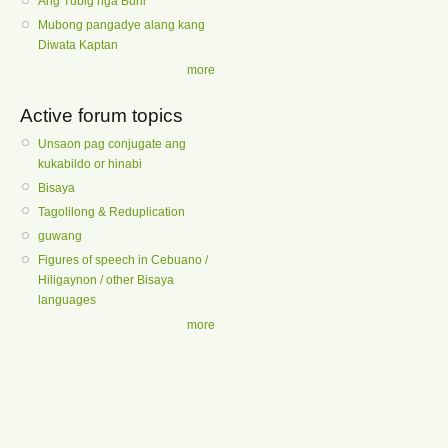
Ang Tubig nga Buhi
Mubong pangadye alang kang
Diwata Kaptan
more
Active forum topics
Unsaon pag conjugate ang
kukabildo or hinabi
Bisaya
Tagolilong & Reduplication
guwang
Figures of speech in Cebuano /
Hiligaynon / other Bisaya
languages
more