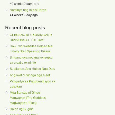
40 weeks 2 days ago
Naminyo nag lain si Tarah
41 weeks 1 day ago
Recent blog posts
CEBUANO RECKONING AND
DIVISIONS OF THE DAY.
How Two Websites Helped Me
Finally Start Speaking Bisaya
Binuang uyamot ang konsepto
sa creatio ex nihilo
Sugilanon: Ang Hakog Nga Datu
Ang Awit ni Sinogo nga Alaot
Pangadye sa Pagpbendisyon sa
Lusokan
Mga Bansag ni Ginoo
Magwayen (The Goddess
Magwayen's Titles)
Dalan ug Gugma