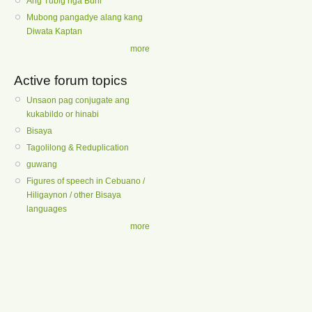
Ang Tubig nga Buhi
Mubong pangadye alang kang
Diwata Kaptan
more
Active forum topics
Unsaon pag conjugate ang
kukabildo or hinabi
Bisaya
Tagolilong & Reduplication
guwang
Figures of speech in Cebuano /
Hiligaynon / other Bisaya
languages
more