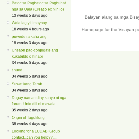
Batoc sa Pagbatoc sa Pagbuhat
nga sa Uala (Creatio ex Nihilo)
13 weeks 5 days ago
Balayan alang sa mga Bis
Wala lagiy himaybay
18 weeks 4 hours ago
Homepage for the Visayan pe
puwede ra kaha ang
19 weeks 3 days ago
Unsaon pag-conjugate ang
kukabildo o hinabi
34 weeks 5 days ago
tinuod
34 weeks 5 days ago
Suwat kang Tarah
34 weeks 5 days ago
Dugay naman diay kaayo ni nga
forum. Unta dili ni mawala.
35 weeks 2 days ago
Origin of Tagolilong
39 weeks 4 days ago
Looking for a LUDABI Group
contact...can you help??....