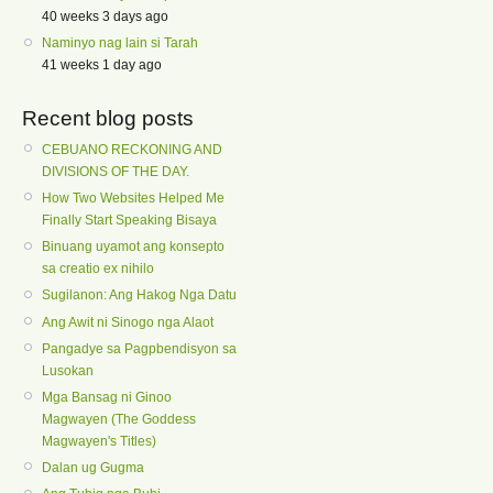
40 weeks 3 days ago
Naminyo nag lain si Tarah
41 weeks 1 day ago
Recent blog posts
CEBUANO RECKONING AND
DIVISIONS OF THE DAY.
How Two Websites Helped Me
Finally Start Speaking Bisaya
Binuang uyamot ang konsepto
sa creatio ex nihilo
Sugilanon: Ang Hakog Nga Datu
Ang Awit ni Sinogo nga Alaot
Pangadye sa Pagpbendisyon sa
Lusokan
Mga Bansag ni Ginoo
Magwayen (The Goddess
Magwayen's Titles)
Dalan ug Gugma