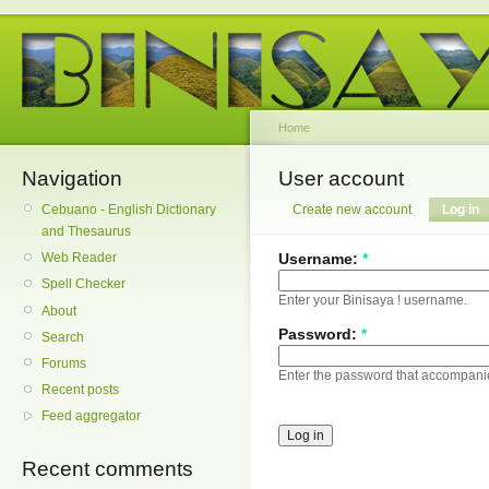
Home
Navigation
User account
Cebuano - English Dictionary
Create new account
Log in
and Thesaurus
Username:
*
Web Reader
Spell Checker
Enter your Binisaya ! username.
About
Password:
*
Search
Forums
Enter the password that accompani
Recent posts
Feed aggregator
Recent comments