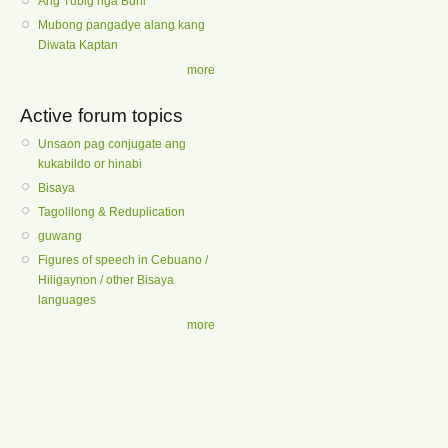
Ang Tubig nga Buhi
Mubong pangadye alang kang
Diwata Kaptan
more
Active forum topics
Unsaon pag conjugate ang
kukabildo or hinabi
Bisaya
Tagolilong & Reduplication
guwang
Figures of speech in Cebuano /
Hiligaynon / other Bisaya
languages
more