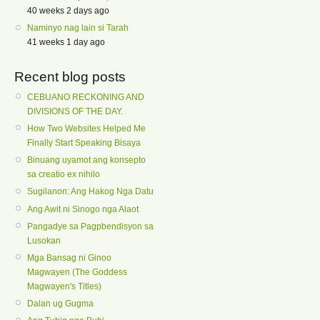
40 weeks 2 days ago
Naminyo nag lain si Tarah
41 weeks 1 day ago
Recent blog posts
CEBUANO RECKONING AND
DIVISIONS OF THE DAY.
How Two Websites Helped Me
Finally Start Speaking Bisaya
Binuang uyamot ang konsepto
sa creatio ex nihilo
Sugilanon: Ang Hakog Nga Datu
Ang Awit ni Sinogo nga Alaot
Pangadye sa Pagpbendisyon sa
Lusokan
Mga Bansag ni Ginoo
Magwayen (The Goddess
Magwayen's Titles)
Dalan ug Gugma