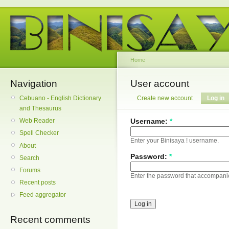
Home
Navigation
User account
Cebuano - English Dictionary
Create new account
Log in
and Thesaurus
Username:
*
Web Reader
Spell Checker
Enter your Binisaya ! username.
About
Password:
*
Search
Forums
Enter the password that accompani
Recent posts
Feed aggregator
Recent comments