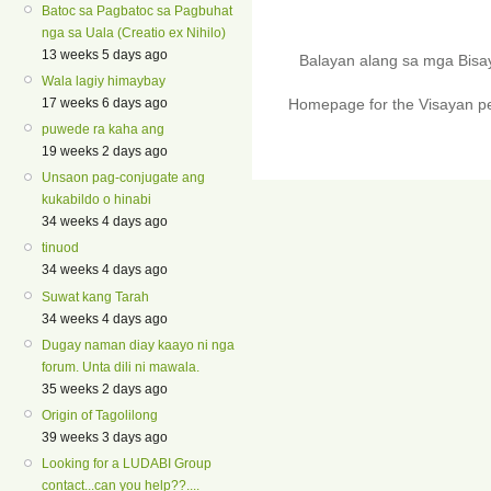
Batoc sa Pagbatoc sa Pagbuhat
nga sa Uala (Creatio ex Nihilo)
13 weeks 5 days ago
Balayan alang sa mga Bis
Wala lagiy himaybay
17 weeks 6 days ago
Homepage for the Visayan pe
puwede ra kaha ang
19 weeks 2 days ago
Unsaon pag-conjugate ang
kukabildo o hinabi
34 weeks 4 days ago
tinuod
34 weeks 4 days ago
Suwat kang Tarah
34 weeks 4 days ago
Dugay naman diay kaayo ni nga
forum. Unta dili ni mawala.
35 weeks 2 days ago
Origin of Tagolilong
39 weeks 3 days ago
Looking for a LUDABI Group
contact...can you help??....