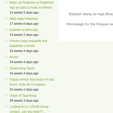
Batoc sa Pagbatoc sa Pagbuhat
nga sa Uala (Creatio ex Nihilo)
13 weeks 5 days ago
Balayan alang sa mga Bis
Wala lagiy himaybay
17 weeks 6 days ago
Homepage for the Visayan pe
puwede ra kaha ang
19 weeks 2 days ago
Unsaon pag-conjugate ang
kukabildo o hinabi
34 weeks 4 days ago
tinuod
34 weeks 4 days ago
Suwat kang Tarah
34 weeks 4 days ago
Dugay naman diay kaayo ni nga
forum. Unta dili ni mawala.
35 weeks 2 days ago
Origin of Tagolilong
39 weeks 3 days ago
Looking for a LUDABI Group
contact...can you help??....