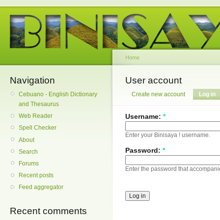
Home
Navigation
User account
Cebuano - English Dictionary
Create new account
Log in
and Thesaurus
Username:
*
Web Reader
Spell Checker
Enter your Binisaya ! username.
About
Password:
*
Search
Forums
Enter the password that accompani
Recent posts
Feed aggregator
Recent comments