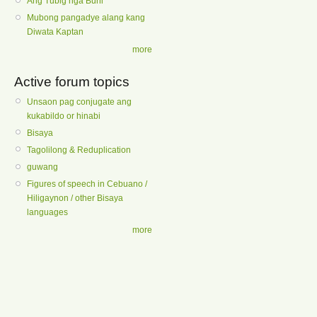
Ang Tubig nga Buhi
Mubong pangadye alang kang
Diwata Kaptan
more
Active forum topics
Unsaon pag conjugate ang
kukabildo or hinabi
Bisaya
Tagolilong & Reduplication
guwang
Figures of speech in Cebuano /
Hiligaynon / other Bisaya
languages
more