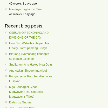
40 weeks 3 days ago
Naminyo nag lain si Tarah
41 weeks 1 day ago
Recent blog posts
CEBUANO RECKONING AND
DIVISIONS OF THE DAY.
How Two Websites Helped Me
Finally Start Speaking Bisaya
Binuang uyamot ang konsepto
sa creatio ex nihilo
Sugilanon: Ang Hakog Nga Datu
Ang Awit ni Sinogo nga Alaot
Pangadye sa Pagpbendisyon sa
Lusokan
Mga Bansag ni Ginoo
Magwayen (The Goddess
Magwayen's Titles)
Dalan ug Gugma