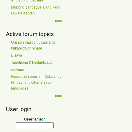
Ang Tubig nga Buhi
Mubong pangadye alang kang
Diwata Kaptan
more
Active forum topics
Unsaon pag conjugate ang
kukabildo or hinabi
Bisaya
Tagolilong & Reduplication
guwang
Figures of speech in Cebuano /
Hiligaynon / other Bisaya
languages
more
User login
Username:
*