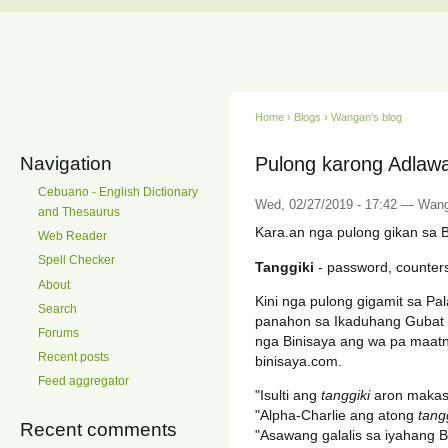
Home
›
Blogs
›
Wangan's blog
Navigation
Pulong karong Adlawa 
Cebuano - English Dictionary
Wed, 02/27/2019 - 17:42 — Wan
and Thesaurus
Kara.an nga pulong gikan sa 
Web Reader
Spell Checker
Tanggiki
- password, counters
About
Kini nga pulong gigamit sa P
Search
panahon sa Ikaduhang Gubat 
Forums
nga Binisaya ang wa pa maatng
Recent posts
binisaya.com.
Feed aggregator
"Isulti ang
tanggiki
aron makas
"Alpha-Charlie ang atong
tang
Recent comments
"Asawang galalis sa iyahang B