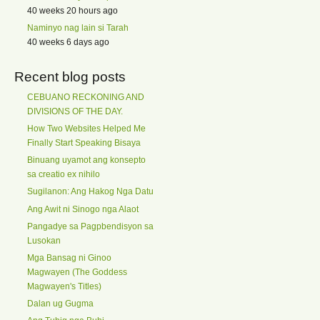
40 weeks 20 hours ago
Naminyo nag lain si Tarah
40 weeks 6 days ago
Recent blog posts
CEBUANO RECKONING AND
DIVISIONS OF THE DAY.
How Two Websites Helped Me
Finally Start Speaking Bisaya
Binuang uyamot ang konsepto
sa creatio ex nihilo
Sugilanon: Ang Hakog Nga Datu
Ang Awit ni Sinogo nga Alaot
Pangadye sa Pagpbendisyon sa
Lusokan
Mga Bansag ni Ginoo
Magwayen (The Goddess
Magwayen's Titles)
Dalan ug Gugma