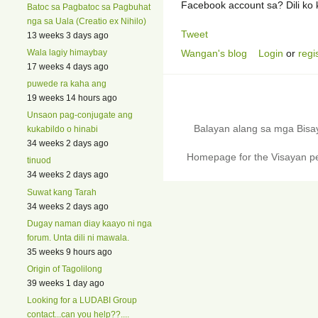
Facebook account sa? Dili ko 
Batoc sa Pagbatoc sa Pagbuhat
nga sa Uala (Creatio ex Nihilo)
Tweet
13 weeks 3 days ago
Wala lagiy himaybay
Wangan's blog
Login
or
regi
17 weeks 4 days ago
puwede ra kaha ang
19 weeks 14 hours ago
Unsaon pag-conjugate ang
Balayan alang sa mga Bis
kukabildo o hinabi
34 weeks 2 days ago
Homepage for the Visayan pe
tinuod
34 weeks 2 days ago
Suwat kang Tarah
34 weeks 2 days ago
Dugay naman diay kaayo ni nga
forum. Unta dili ni mawala.
35 weeks 9 hours ago
Origin of Tagolilong
39 weeks 1 day ago
Looking for a LUDABI Group
contact...can you help??....